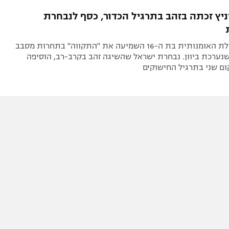
תל אביב
ליגה סינית
ניץ זכתה בזהב בתרגיל הכדור, כסף לנבחרת
חיפה
ליגה ברזילאית
באר שבע
ליגות נוספות
צפו: המתעמלת האומנותית בת ה-16 השמיעה את "התקווה" בתחרות מסבב
תניה
נערכת ביוון. נבחרת ישראל שהשיגה זהב בקרב-רב, הוסיפה
ם שני בתרגיל החישוקים
דה