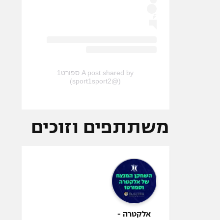
A post shared by ספורט1
(@sport1sport2)
משתתפים וזוכים
אלקטרה -