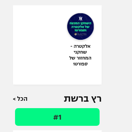
אלקטרה -
שחקני
המחזור של
ספורט1
רץ ברשת
הכל >
#1