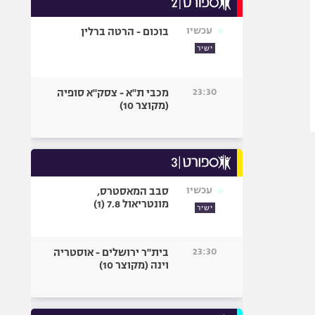
אופניים
עכשיו
בוכום - הרטה ברלין
ספורט מוטורי
ישיר
כדורמים
פוטבול אמריקאי NFL
23:30
מכבי ת"א - צסק"א סופיה
בייסבול MLB
(מקוצר 10)
ספורט אתגרי
ואקסטרים
אומנויות לחימה
גיימינג E-Sports
עכשיו
סבב המאסטרס,
מונטריאול 7.8 (1)
ישיר
23:30
בית"ר ירושלים - אוסטריה
וינה (מקוצר 10)