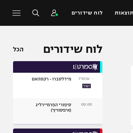
וצאות
לוח שידורים
כדורסל עולמי
ענפים נוספים
לוח שידורים
הכל
NBA
טניס
יורוליג
כדוריד
יורוקאפ
כדורעף
עכשיו
מידלסברו - רקסהאם
שחייה
ישיר
ג'ודו
אגרוף
00:00
סיפורי הפרמיירליג
(איפסוויץ')
ספורט אולימפי
UFC
היאבקות WWE