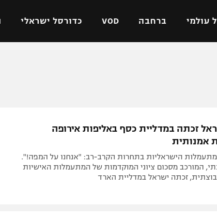
 עולמי
ברחבה
VOD
כדורסל ישראלי
ת
ל ישראלי
כדורגל עולמי
כדורסל ישראלי
על
ליגת האלופות
ליגת ווינר סל
אומית
ליגה אירופית
ליגה לאומית
וטו
ליגה אנגלית
כדורסל נשים
אל זכתה במדליית כסף באליפות אירופה
ים
ליגה גרמנית
מכבי תל אביב
 אמנותית
מדינה
ליגה ספרדית
הפועל חולון
למתעמלות הישראליות בתחרות הקרב-רב: "אנחנו על המפה!".
ישראל
ליגה איטלקית
הפועל ירושלים
נתי, המורכב מסכום ציוני המוקדמות של המתעמלות האישיות
וצתית, זכתה ישראל במדליית הארד
יפה
ליגה צרפתית
דני אבדיה
רושלים
ליגה הולנדית
ל אביב
ליגה טורקית