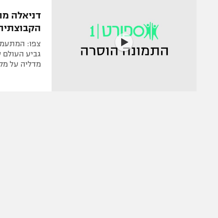
הפועל 
תקנון משתתפים וזוכים בפרסים
דניאלה מו
הפועל 
הקבוצתית
תקנון עבור פעילות אלקטרה
הפועל 
תקנון עבור פעילות ספורט 1 – "מרלן"
מכבי נ
גביע העולם ש
טניס
מדליה על מקו
בני יהו
גיימינג E-Sports
תנאי שימוש
מדיניות פרטיות
תקנון פעילות ספורט 1
רשיון להקרנה פומבית לבית עסק
הצטרפות לחבילת הערוצים
לוח דרושים – ג'ובנט
תגיות
המגזין