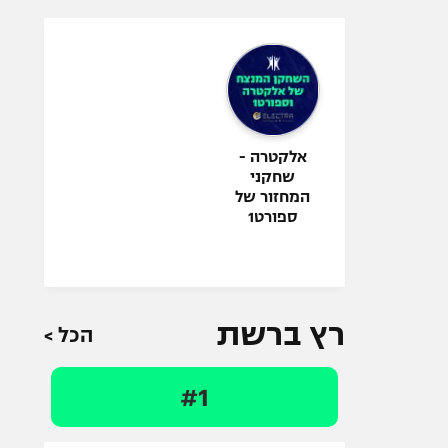
אלקטרה -
שחקני
המחזור של
ספורט1
רץ ברשת
הכל >
#1