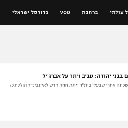
 עולמי
ברחבה
VOD
כדורסל ישראלי
ת
ל ישראלי
כדורגל עולמי
כדורסל ישראלי
על
ליגת האלופות
ליגת ווינר סל
אומית
ליגה אירופית
ליגה לאומית
וטו
ליגה אנגלית
כדורסל נשים
בבני יהודה: טביב ויתר על אברג'יל
ים
ליגה גרמנית
מכבי תל אביב
כונה אחרי שבעלי בית"ר ויתר. חוזה חדש לאיינבינדר וקלטינס?
מדינה
ליגה ספרדית
הפועל חולון
ישראל
ליגה איטלקית
הפועל ירושלים
יפה
ליגה צרפתית
דני אבדיה
רושלים
ליגה הולנדית
ל אביב
ליגה טורקית