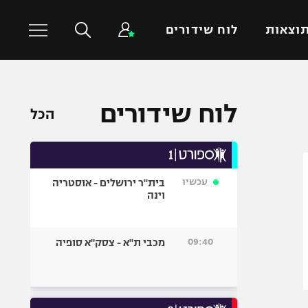
וצאות
לוח שידורים
כדורסל עולמי
ענפים נוספים
לוח שידורים
הכל
NBA
טניס
יורוליג
כדוריד
יורוקאפ
כדורעף
עכשיו
בית"ר ירושלים - אוסטריה
שחייה
וינה
ג'ודו
אגרוף
09:40
מכבי ת"א - צסק"א סופיה
ספורט אולימפי
UFC
היאבקות WWE