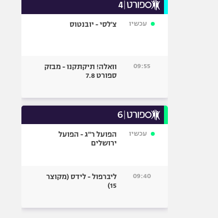
עכשיו
צ'לסי - יובנטוס
09:55
וואלה! תיקתקנו - מבזק
ספורט 7.8
עכשיו
הפועל ר"ג - הפועל
ירושלים
09:40
ליברפול - לידס (מקוצר
15)