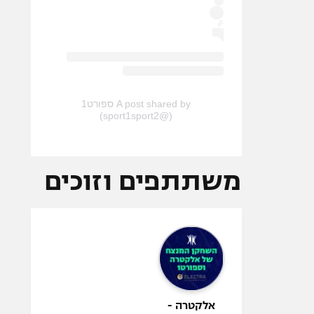
A post shared by ספורט1
(@sport1sport2)
משתתפים וזוכים
אלקטרה -