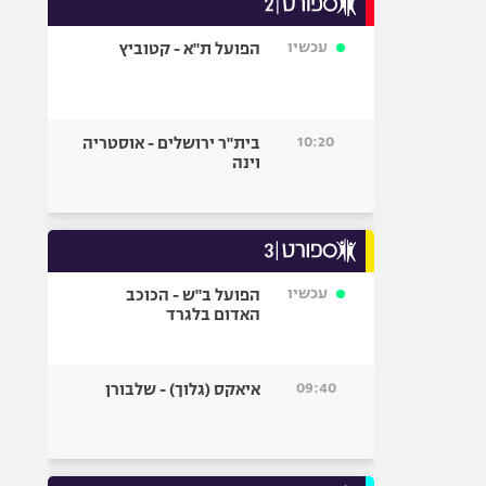
אופניים
עכשיו
הפועל ת"א - קטוביץ
ספורט מוטורי
כדורמים
פוטבול אמריקאי NFL
10:20
בית"ר ירושלים - אוסטריה
בייסבול MLB
וינה
ספורט אתגרי
ואקסטרים
אומנויות לחימה
גיימינג E-Sports
עכשיו
הפועל ב"ש - הכוכב
האדום בלגרד
09:40
איאקס (גלוך) - שלבורן