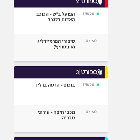
אופניים
עכשיו
הפועל ב"ש - הכוכב
ספורט מוטורי
האדום בלגרד
כדורמים
פוטבול אמריקאי NFL
07:50
סיפורי הפרמיירליג
בייסבול MLB
(איפסוויץ')
ספורט אתגרי
ואקסטרים
אומנויות לחימה
גיימינג E-Sports
עכשיו
בוכום - הרטה ברלין
07:50
מכבי חיפה - עירוני
טבריה