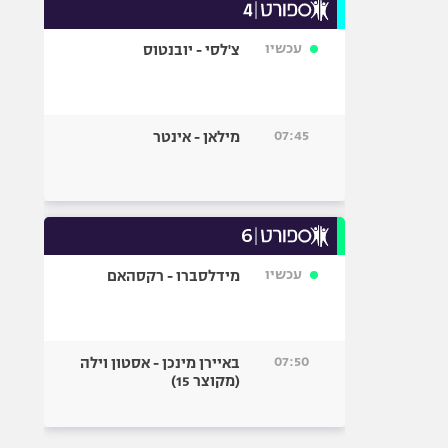
עכשיו
צ'לסי - יובנטוס
07:45
מילאן - אינטר
עכשיו
מידלסברו - רקסהאם
07:50
באיירן מינכן - אסטון וילה
(מקוצר 15)