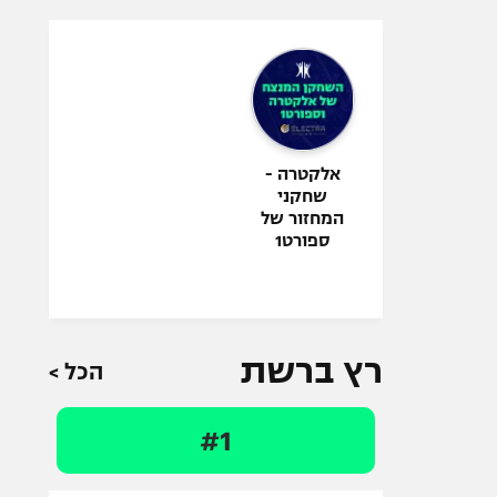
אלקטרה -
שחקני
המחזור של
ספורט1
רץ ברשת
הכל >
#1