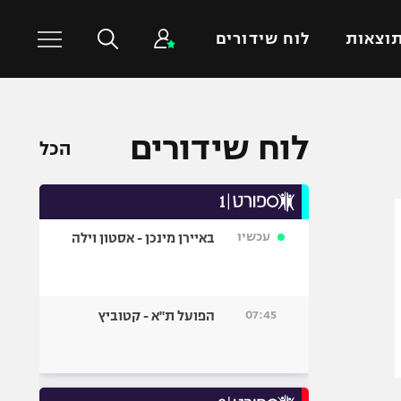
וצאות
לוח שידורים
כדורסל עולמי
ענפים נוספים
לוח שידורים
הכל
NBA
טניס
יורוליג
כדוריד
יורוקאפ
כדורעף
עכשיו
באיירן מינכן - אסטון וילה
שחייה
ג'ודו
אגרוף
07:45
הפועל ת"א - קטוביץ
ספורט אולימפי
UFC
היאבקות WWE