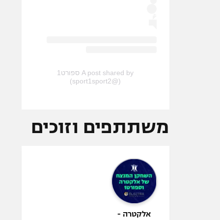
A post shared by ספורט1
(@sport1sport2)
משתתפים וזוכים
אלקטרה -