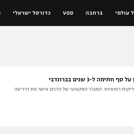
 עולמי
ברחבה
VOD
כדורסל ישראלי
ת
ל ישראלי
כדורגל עולמי
כדורסל ישראלי
על
ליגת האלופות
ליגת ווינר סל
אומית
ליגה אירופית
ליגה לאומית
וטו
ליגה אנגלית
כדורסל נשים
ף חתימה ל-3 שנים בברונדבי
ים
ליגה גרמנית
מכבי תל אביב
יקות רפואיות. המנג'ר המקצועי של הדנים אישר את הידיעה
מדינה
ליגה ספרדית
הפועל חולון
ישראל
ליגה איטלקית
הפועל ירושלים
יפה
ליגה צרפתית
דני אבדיה
רושלים
ליגה הולנדית
ל אביב
ליגה טורקית