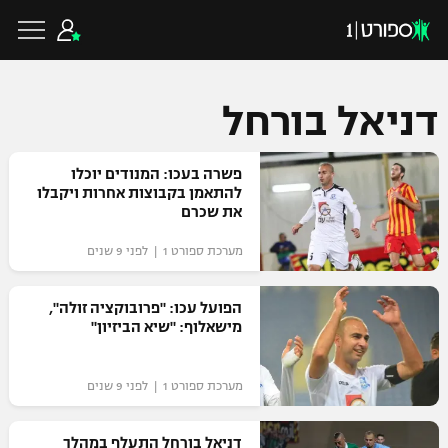
דניאל בורחל
כדורגל ישראלי
פשרה בעכו: המנודים יוכלו
להתאמן בקבוצות אחרות ויקבלו
את שכרם
ליגת העל
כדורגל עולמי
מערכת ספורט 1 | לפני 9 שנים
ליגה לאומית
ליגת האלופות
הפועל עכו: "פרובוקציה זולה",
כדורסל ישראלי
מישאלוף: "שיא הביזיון"
גביע הטוטו
ליגה אירופית
ליגת ווינר סל
ליגיונרים
כדורסל עולמי
מערכת ספורט 1 | לפני 9 שנים
ליגה אנגלית
ליגה לאומית
גביע המדינה
NBA
דניאל בורחל התעלף במהלך
ליגה גרמנית
ענפים נוספים