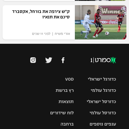
רשיון להקרנה פומבית לבית עסק
ק"ש צירפה את בורחל, אקסברד
סיכם את תנאיו‎
הצטרפות לחבילת הערוצים
אורי משיח | לפני 11 שנים
לוח דרושים – ג'ובנט
תגיות
המגזין
כדורגל ישראלי
VOD
כדורגל עולמי
רץ ברשת
ליגת העל
כדורסל ישראלי
תוצאות
ליגת
ליגה לאומית
האלופות
כדורסל עולמי
לוח שידורים
ליגת ווינר
סל
גביע הטוטו
ענפים נוספים
ברחבה
ליגה
NBA