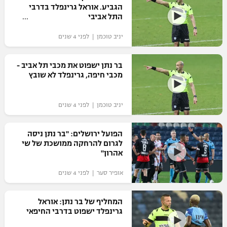
הגביע. אוראל גרינפלד בדרבי
כדורסל נשים
נבחרת ישראל
התל אביבי
יורוליג
ליגה ספרדית
טניס
VOD
מכבי תל אביב
מכבי חיפה
יניב טוכמן | לפני 4 שנים
יורוקאפ
ליגה איטלקית
כדוריד
הפועל חולון
בית"ר ירושלים
בר נתן ישפוט את מכבי תל אביב -
רץ ברשת
ליגה צרפתית
מכבי חיפה, גרינפלד לא שובץ
כדורעף
הפועל ירושלים
מכבי תל אביב
ליגה הולנדית
שחייה
תוצאות
יניב טוכמן | לפני 4 שנים
דני אבדיה
הפועל תל אביב
ליגה טורקית
ג'ודו
הפועל ירושלים: "בר נתן ניסה
הפועל חיפה
לוח שידורים
לגרום להרחקה ממושכת של שי
ליגה סינית
אגרוף
אהרון"
הפועל באר שבע
ליגה ברזילאית
ברחבה
אופיר סער | לפני 4 שנים
ספורט אולימפי
מכבי נתניה
ליגות נוספות
UFC
המחליף של בר נתן: אוראל
"מעל הליגה" – פודקאסט
בני יהודה
גרינפלד ישפוט בדרבי החיפאי
היאבקות WWE