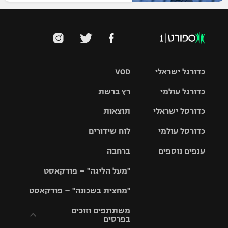
כדורגל ישראלי
VOD
כדורגל עולמי
רץ ברשת
ליגת העל
כדורסל ישראלי
תוצאות
ליגת
ליגה לאומית
האלופות
כדורסל עולמי
לוח שידורים
ליגת ווינר
סל
גביע הטוטו
ענפים נוספים
ברחבה
ליגה
NBA
אירופית
"מעל הליגה" – פודקאסט
ליגה לאומית
ליגיונרים
טניס
יורוליג
ליגה אנגלית
"מחצית בשכונה" – פודקאסט
כדורסל נשים
גביע המדינה
כדוריד
יורוקאפ
ליגה גרמנית
משתתפים וזוכים
בפרסים
מכבי תל
נבחרת
כדורעף