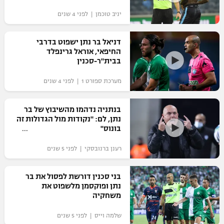
"מחצית בשכונה" – פודקאסט
יניב טוכמן | לפני 4 שנים
אופניים
דניאל בר נתן ישפוט בדרבי
ספורט מוטורי
משתתפים וזוכים בפרסים
החיפאי, אוראל גרינפלד
בבית"ר-סכנין
כדורמים
תקנון משתתפים וזוכים בפרסים
טניס
מערכת ספורט 1 | לפני 4 שנים
פוטבול אמריקאי NFL
תקנון עבור פעילות אלקטרה
בנתניה נדהמו מהשיבוץ של בר
גיימינג E-Sports
בייסבול MLB
נתן, לם: "נקודות מול הגדולות זה
תקנון עבור פעילות ספורט 1 – "מרלן"
בונוס"
ספורט אתגרי ואקסטרים
תנאי שימוש
רענן ברנובסקי | לפני 5 שנים
אומנויות לחימה
בני סכנין דורשת לפסול את בר
מדיניות פרטיות
נתן ופוקסמן מלשפוט את
גיימינג E-Sports
משחקיה
תקנון פעילות ספורט 1
שלמה וייס | לפני 5 שנים