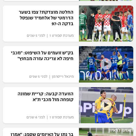
רשיון להקרנה פומבית לבית עסק
החלטה מוצדקת? צפו בשער
הדרמטי של אלחמיד שנפסל
הצטרפות לחבילת הערוצים
בדקה ה-97
מערכת ספורט 1 | לפני 5 שנים
לוח דרושים – ג'ובנט
תגיות
בק"ש זועמים על השיפוט: "מכבי
חיפה לא צריכה עזרה מבחוץ"
המגזין
מיכאל וייסרמן | לפני 5 שנים
הוועדה קבעה: קריית שמונה
קופחה מול מכבי ת"א
מערכת ספורט 1 | לפני 6 שנים
האזינו לראיון
בר נתן על האיומים שספג: "אמרו