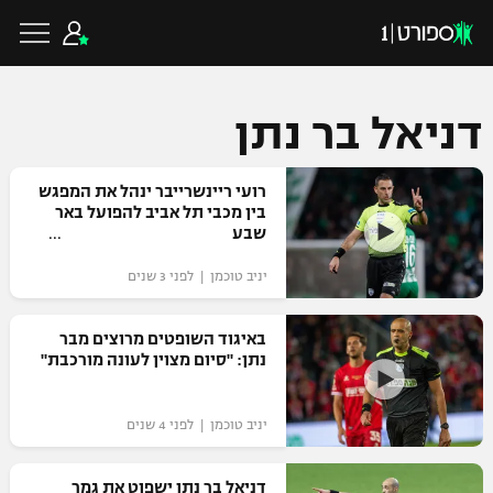
דניאל בר נתן
כדורגל ישראלי
רועי ריינשרייבר ינהל את המפגש
בין מכבי תל אביב להפועל באר
שבע
ליגת העל
כדורגל עולמי
יניב טוכמן | לפני 3 שנים
ליגה לאומית
ליגת האלופות
באיגוד השופטים מרוצים מבר
כדורסל ישראלי
נתן: "סיום מצוין לעונה מורכבת"
גביע הטוטו
ליגה אירופית
ליגת ווינר סל
ליגיונרים
כדורסל עולמי
יניב טוכמן | לפני 4 שנים
ליגה אנגלית
ליגה לאומית
גביע המדינה
NBA
דניאל בר נתן ישפוט את גמר
ליגה גרמנית
ענפים נוספים