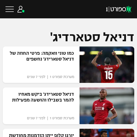
דניאל סטארדיג'
כדורגל ישראלי
כמו טוני וואקמה: פרטי החוזה של
דניאל סטארידג' נחשפים
ליגת העל
כדורגל עולמי
מערכת ספורט 1 | לפני 7 שנים
ליגה לאומית
ליגת האלופות
דניאל סטארידג' ביקש מאחיו
כדורסל ישראלי
להמר בשבילו והושעה מפעילות
גביע הטוטו
ליגה אירופית
ליגת ווינר סל
ליגיונרים
כדורסל עולמי
מערכת ספורט 1 | לפני 7 שנים
ליגה אנגלית
ליגה לאומית
גביע המדינה
NBA
יורגן קלופ ייתן הזדמנות מחודשת
ליגה גרמנית
ענפים נוספים