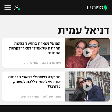
דניאל עמית
כדורגל ישראלי
הפועל נשארת בחוץ: הבקשה
החריגה של אמילי דמארי לקראת
החתונה
ליגת העל
כדורגל עולמי
מערכת ברחבה | לפני 6 ימים
ליגה לאומית
ליגת האלופות
מה קרה כשאמילי דמארי הכריחה
כדורסל ישראלי
את דניאל עמית ללכת למשחק
גביע הטוטו
כדורגל?
ליגה אירופית
ליגת ווינר סל
ליגיונרים
כדורסל עולמי
אופיר סיביליה | לפני 7 חודשים
ליגה אנגלית
ליגה לאומית
גביע המדינה
NBA
ליגה גרמנית
ענפים נוספים