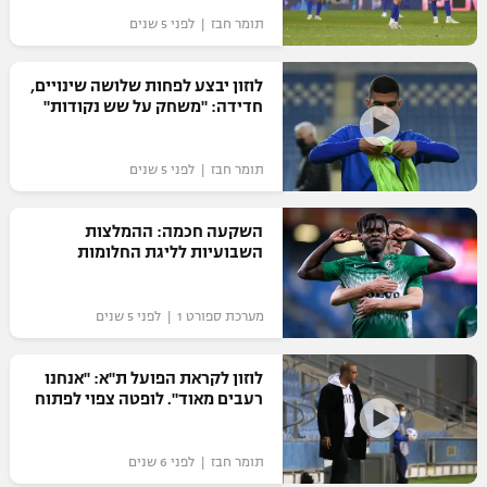
תומר חבז | לפני 5 שנים
"מחצית בשכונה" – פודקאסט
אופניים
לוזון יבצע לפחות שלושה שינויים,
ספורט מוטורי
משתתפים וזוכים בפרסים
חדידה: "משחק על שש נקודות"
כדורמים
תקנון משתתפים וזוכים בפרסים
תומר חבז | לפני 5 שנים
טניס
פוטבול אמריקאי NFL
תקנון עבור פעילות אלקטרה
השקעה חכמה: ההמלצות
גיימינג E-Sports
השבועיות לליגת החלומות
בייסבול MLB
תקנון עבור פעילות ספורט 1 – "מרלן"
ספורט אתגרי ואקסטרים
מערכת ספורט 1 | לפני 5 שנים
תנאי שימוש
אומנויות לחימה
לוזון לקראת הפועל ת"א: "אנחנו
מדיניות פרטיות
רעבים מאוד". לופטה צפוי לפתוח
גיימינג E-Sports
תקנון פעילות ספורט 1
תומר חבז | לפני 6 שנים