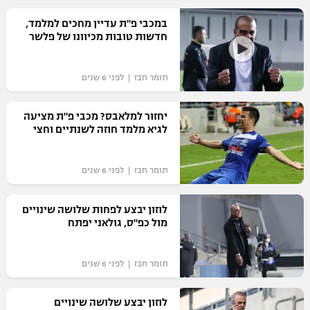
רשיון להקרנה פומבית לבית עסק
במכבי פ"ת עדיין מחכים למלמד,
חדשות טובות מכיוונו של פלשר
הצטרפות לחבילת הערוצים
תומר חבז | לפני 6 שנים
לוח דרושים – ג'ובנט
יחזור למלאבס? מכבי פ"ת מציעה
תגיות
לגיא מלמד חוזה לשנתיים וחצי
המגזין
תומר חבז | לפני 6 שנים
לוזון יבצע לפחות שלושה שינויים
מול כפ"ס, גולאני יפתח
תומר חבז | לפני 6 שנים
לוזון יבצע שלושה שינויים