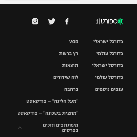
כדורגל ישראלי
VOD
כדורגל עולמי
רץ ברשת
ליגת העל
כדורסל ישראלי
תוצאות
ליגת
ליגה לאומית
האלופות
כדורסל עולמי
לוח שידורים
ליגת ווינר
סל
גביע הטוטו
ענפים נוספים
ברחבה
ליגה
NBA
אירופית
"מעל הליגה" – פודקאסט
ליגה לאומית
ליגיונרים
טניס
יורוליג
ליגה אנגלית
"מחצית בשכונה" – פודקאסט
כדורסל נשים
גביע המדינה
כדוריד
יורוקאפ
ליגה גרמנית
משתתפים וזוכים
בפרסים
מכבי תל
נבחרת
כדורעף
אביב
ישראל