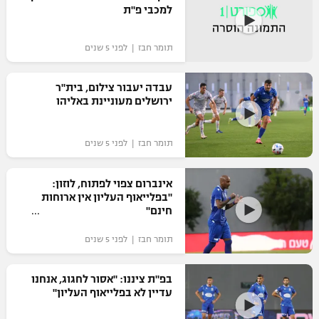
למכבי פ"ת
כדורסל נשים
נבחרת ישראל
יורוליג
ליגה ספרדית
טניס
VOD
מכבי תל אביב
תומר חבז | לפני 5 שנים
מכבי חיפה
יורוקאפ
ליגה איטלקית
כדוריד
הפועל חולון
בית"ר ירושלים
עבדה יעבור צילום, בית"ר
רץ ברשת
ליגה צרפתית
ירושלים מעוניינת באליהו
כדורעף
הפועל ירושלים
מכבי תל אביב
ליגה הולנדית
שחייה
תוצאות
תומר חבז | לפני 5 שנים
דני אבדיה
הפועל תל אביב
ליגה טורקית
ג'ודו
אינברום צפוי לפתוח, לוזון:
הפועל חיפה
לוח שידורים
"בפלייאוף העליון אין ארוחות
ליגה סינית
חינם"
אגרוף
הפועל באר שבע
ליגה ברזילאית
ברחבה
תומר חבז | לפני 5 שנים
ספורט אולימפי
מכבי נתניה
ליגות נוספות
בפ"ת ציננו: "אסור לחגוג, אנחנו
UFC
"מעל הליגה" – פודקאסט
בני יהודה
עדיין לא בפלייאוף העליון"
היאבקות WWE