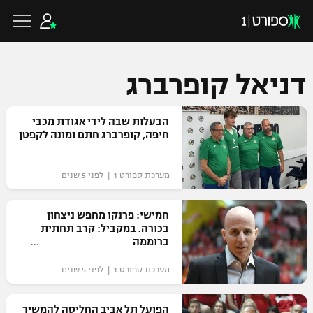
דניאל קופרברג
כדורגל ישראלי
הבעלות שבה לידי אגודת מכבי
חיפה, קופרברג חתם ומונה לקפטן
ליגת העל
כדורגל עולמי
מערכת ספורט 1 | לפני 5 שנים
ליגה לאומית
ליגת האלופות
חמישי: פרנקו מחפש ניצחון
כדורסל ישראלי
בכורה. במקביל: קרב תחתית
גביע הטוטו
ברוממה
ליגה אירופית
ליגת ווינר סל
ליגיונרים
כדורסל עולמי
מערכת ספורט 1 | לפני 5 שנים
ליגה אנגלית
ליגה לאומית
גביע המדינה
NBA
הפועל תל אביב החליטה להמשיך
ליגה גרמנית
ענפים נוספים