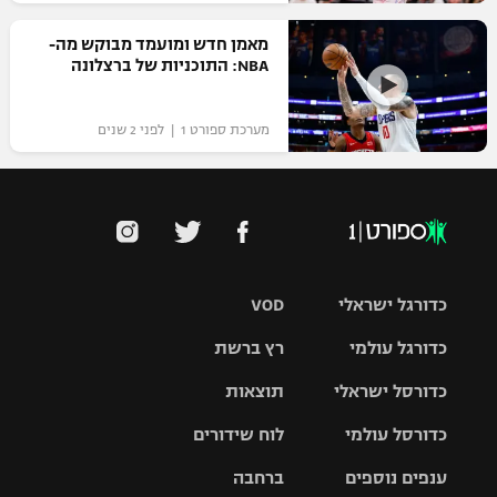
רשיון להקרנה פומבית לבית עסק
מאמן חדש ומועמד מבוקש מה-
NBA: התוכניות של ברצלונה
הצטרפות לחבילת הערוצים
מערכת ספורט 1 | לפני 2 שנים
לוח דרושים – ג'ובנט
תגיות
המגזין
כדורגל ישראלי
VOD
כדורגל עולמי
רץ ברשת
ליגת העל
כדורסל ישראלי
תוצאות
ליגת
ליגה לאומית
האלופות
כדורסל עולמי
לוח שידורים
ליגת ווינר
סל
גביע הטוטו
ענפים נוספים
ברחבה
ליגה
NBA