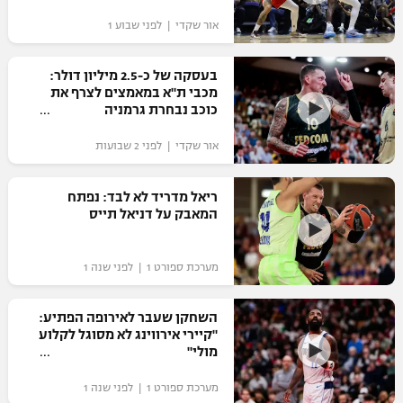
"מחצית בשכונה" – פודקאסט
אור שקדי | לפני שבוע 1
אופניים
בעסקה של כ-2.5 מיליון דולר:
ספורט מוטורי
משתתפים וזוכים בפרסים
מכבי ת"א במאמצים לצרף את
כוכב נבחרת גרמניה
כדורמים
תקנון משתתפים וזוכים בפרסים
טניס
אור שקדי | לפני 2 שבועות
פוטבול אמריקאי NFL
תקנון עבור פעילות אלקטרה
ריאל מדריד לא לבד: נפתח
גיימינג E-Sports
בייסבול MLB
המאבק על דניאל תייס
תקנון עבור פעילות ספורט 1 – "מרלן"
ספורט אתגרי ואקסטרים
תנאי שימוש
מערכת ספורט 1 | לפני שנה 1
אומנויות לחימה
השחקן שעבר לאירופה הפתיע:
מדיניות פרטיות
"קיירי אירווינג לא מסוגל לקלוע
גיימינג E-Sports
מולי"
תקנון פעילות ספורט 1
מערכת ספורט 1 | לפני שנה 1