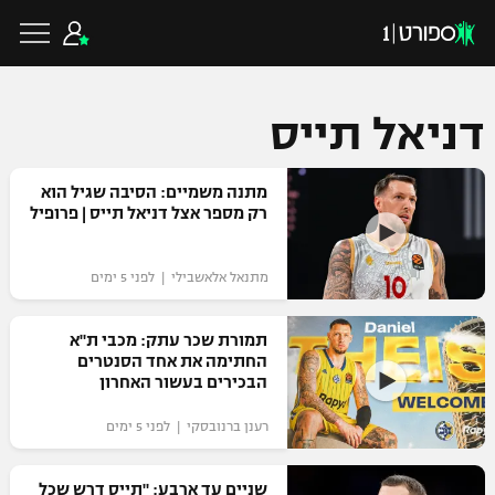
דניאל תייס
כדורגל ישראלי
מתנה משמיים: הסיבה שגיל הוא
רק מספר אצל דניאל תייס | פרופיל
ליגת העל
כדורגל עולמי
מתנאל אלאשבילי | לפני 5 ימים
ליגה לאומית
ליגת האלופות
תמורת שכר עתק: מכבי ת"א
כדורסל ישראלי
החתימה את אחד הסנטרים
גביע הטוטו
הבכירים בעשור האחרון
ליגה אירופית
ליגת ווינר סל
ליגיונרים
כדורסל עולמי
רענן ברנובסקי | לפני 5 ימים
ליגה אנגלית
ליגה לאומית
גביע המדינה
NBA
שניים עד ארבע: "תייס דרש שכל
ליגה גרמנית
ענפים נוספים