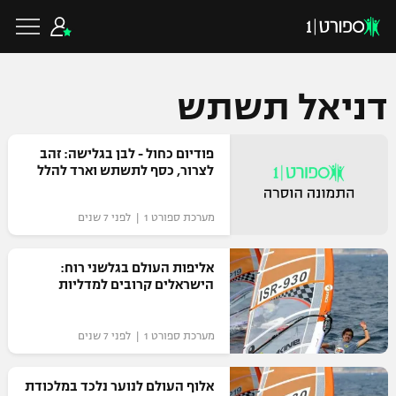
דניאל תשתש
כדורגל ישראלי
פודיום כחול - לבן בגלישה: זהב
לצרור, כסף לתשתש וארד להלל
ליגת העל
כדורגל עולמי
מערכת ספורט 1 | לפני 7 שנים
ליגה לאומית
ליגת האלופות
אליפות העולם בגלשני רוח:
כדורסל ישראלי
הישראלים קרובים למדליות
גביע הטוטו
ליגה אירופית
ליגת ווינר סל
ליגיונרים
כדורסל עולמי
מערכת ספורט 1 | לפני 7 שנים
ליגה אנגלית
ליגה לאומית
גביע המדינה
אלוף העולם לנוער נלכד במלכודת
NBA
ליגה גרמנית
ענפים נוספים