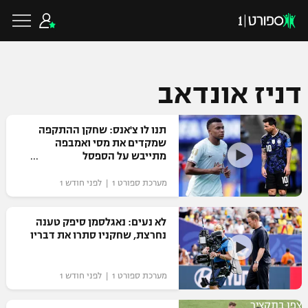
דניז אונדאב
כדורגל ישראלי
תנו לו צ'אנס: שחקן ההתקפה
שמקדים את מסי ואמבפה
מתייבש על הספסל
ליגת העל
כדורגל עולמי
מערכת ספורט 1 | לפני חודש 1
ליגה לאומית
ליגת האלופות
כדורסל ישראלי
לא נעים: נאגלסמן סיפק טענה
גביע הטוטו
נחרצת, שחקניו סתרו את דבריו
ליגה אירופית
ליגת ווינר סל
ליגיונרים
כדורסל עולמי
ליגה אנגלית
מערכת ספורט 1 | לפני חודש 1
ליגה לאומית
גביע המדינה
NBA
צפו בתקציר
ליגה גרמנית
ענפים נוספים