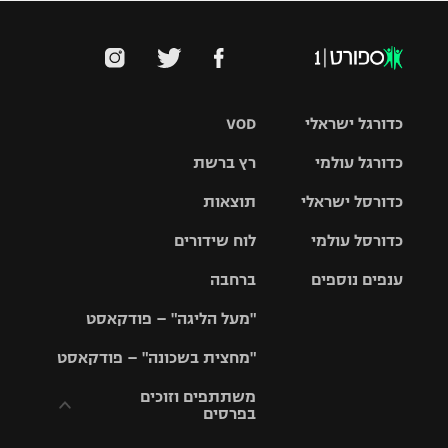
כדורגל ישראלי
VOD
כדורגל עולמי
רץ ברשת
ליגת העל
כדורסל ישראלי
תוצאות
ליגת
ליגה לאומית
האלופות
כדורסל עולמי
לוח שידורים
ליגת ווינר
סל
גביע הטוטו
ענפים נוספים
ברחבה
ליגה
NBA
אירופית
"מעל הליגה" – פודקאסט
ליגה לאומית
ליגיונרים
טניס
יורוליג
ליגה אנגלית
"מחצית בשכונה" – פודקאסט
כדורסל נשים
גביע המדינה
כדוריד
יורוקאפ
ליגה גרמנית
משתתפים וזוכים
בפרסים
מכבי תל
נבחרת
כדורעף
אביב
ישראל
ליגה