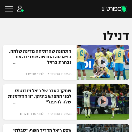
דנילו
כדורגל ישראלי
התמונה שהרתיחה מדינה שלמה:
הפארסה החדשה שמביכה את
נבחרת ברזיל
ליגת העל
כדורגל עולמי
מערכת ספורט 1 | לפני חודש 1
ליגה לאומית
ליגת האלופות
שחקן העבר של ריאל ויובנטוס
כדורסל ישראלי
לפני המפגש ביניהן: "זו ההזדמנות
גביע הטוטו
שלה להינצל"
ליגה אירופית
ליגת ווינר סל
ליגיונרים
כדורסל עולמי
מערכת ספורט 1 | לפני 10 חודשים
ליגה אנגלית
ליגה לאומית
גביע המדינה
NBA
אקס ריאל מדריד חשף: "סבלתי
ליגה גרמנית
ענפים נוספים