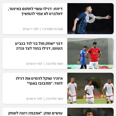
רשיון להקרנה פומבית לבית עסק
דיווח: דנילו עשוי לחתום באינטר,
דאלברט לא צפוי להמשיך
הצטרפות לחבילת הערוצים
מערכת ספורט 1 | לפני 7 שנים
לוח דרושים – ג'ובנט
דגני ישחק מול בני לוד בגביע
תגיות
הטוטו, דנילו בחוד לצד גנדה
המגזין
אשר גולדברג | לפני 9 שנים
איוניר שוקל להסיט את דנילו
לחוד: "מתבזבז באגף"
אשר גולדברג | לפני 9 שנים
עושים שוק: "אמבפה רוצה לשחק