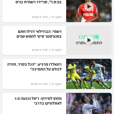
בפ.ס.ז'", סניידר רשמית בניס
יעקב זיו | לפני 9 שנים
רשמי: הברזילאי דנילו חתם
במנצ'סטר סיטי לחמש שנים
יעקב זיו | לפני 9 שנים
רונאלדו מרגיע: "הכל בסדר, תודה
לכולם על התמיכה"
יעקב זיו | לפני 10 שנים
מחוץ למירוץ: ריאל נכנעה 1:0
לאתלטיקו בדרבי