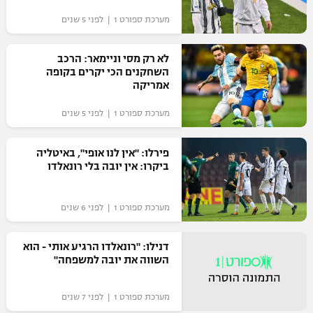
"מחצית בשכונה" – פודקאסט
מערכת ספורט 1 | לפני 5 שנים
אופניים
לא רק מסי וניימאר: הרכב
ספורט מוטורי
משתתפים וזוכים בפרסים
השחקנים הכי יקרים בקופה
אמריקה
כדורמים
תקנון משתתפים וזוכים בפרסים
טניס
מערכת ספורט 1 | לפני 5 שנים
פוטבול אמריקאי NFL
תקנון עבור פעילות אלקטרה
פירלו: "אין לנו אופי", באיטליה
גיימינג E-Sports
בייסבול MLB
ביקרו: אין יובה בלי רונאלדו
תקנון עבור פעילות ספורט 1 – "מרלן"
ספורט אתגרי ואקסטרים
תנאי שימוש
מערכת ספורט 1 | לפני 6 שנים
אומנויות לחימה
דנילו: "רונאלדו הרגיע אותי - הוא
מדיניות פרטיות
השווה את יובה למשפחה"
גיימינג E-Sports
תקנון פעילות ספורט 1
מערכת ספורט 1 | לפני 7 שנים