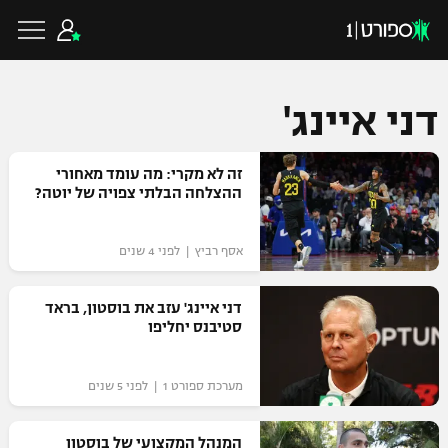
דני איינג'
כדורגל ישראלי
זה לא מקרי: מה עומד מאחורי
ההצלחה הבלתי צפויה של יוטה?
ליגת העל
כדורגל עולמי
אסף רביץ | לפני 4 שנים
ליגה לאומית
ליגת האלופות
דני איינג' עזב את בוסטון, בראד
כדורסל ישראלי
סטיבנס יחליפו
גביע הטוטו
ליגה אירופית
ליגת ווינר סל
ליגיונרים
כדורסל עולמי
מערכת ספורט 1 | לפני 5 שנים
ליגה אנגלית
ליגה לאומית
גביע המדינה
NBA
המנהל המקצועי של בוסטון
ליגה גרמנית
ענפים נוספים