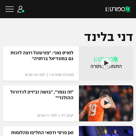
דני בלינד
כדורגל ישראלי
לואיס נאני: "פורטוגל רוצה לזכות
גם במונדיאל ברוסיה"
ליגת העל
כדורגל עולמי
מערכת ספורט 1 | לפני 10 שנים
ליגה לאומית
ליגת האלופות
"זה נגמר", "בושה וביזיון לכדורגל
כדורסל ישראלי
ההולנדי"
גביע הטוטו
ליגה אירופית
ליגת ווינר סל
ליגיונרים
כדורסל עולמי
יעקב זיו | לפני 11 שנים
ליגה אנגלית
ליגה לאומית
גביע המדינה
ואן פרסי ודפאי החליפו מהלומות
NBA
ליגה גרמנית
ענפים נוספים