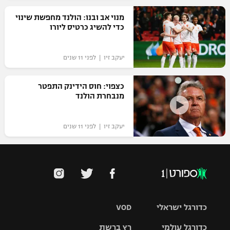
רשיון להקרנה פומבית לבית עסק
מנוי אב ובנו: הולנד מחפשת שינוי
כדי להשיג כרטיס ליורו
הצטרפות לחבילת הערוצים
יעקב זיו | לפני 11 שנים
לוח דרושים – ג'ובנט
כצפוי: חוס הידינק התפטר
תגיות
מנבחרת הולנד
המגזין
יעקב זיו | לפני 11 שנים
כדורגל ישראלי
VOD
כדורגל עולמי
רץ ברשת