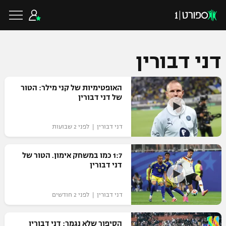
דני דבורין
כדורגל ישראלי
האופטימיות של קני מילר: הטור
של דני דבורין
ליגת העל
כדורגל עולמי
דני דבורין | לפני 2 שבועות
ליגה לאומית
ליגת האלופות
1:7 כמו במשחק אימון. הטור של
כדורסל ישראלי
דני דבורין
גביע הטוטו
ליגה אירופית
ליגת ווינר סל
ליגיונרים
כדורסל עולמי
דני דבורין | לפני 2 חודשים
ליגה אנגלית
ליגה לאומית
גביע המדינה
NBA
הסיפור שלא נגמר: דני דבורין
ליגה גרמנית
ענפים נוספים