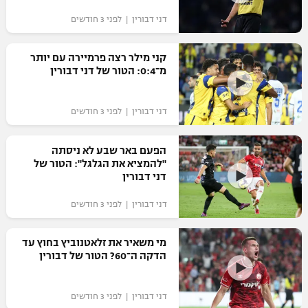
"מחצית בשכונה" – פודקאסט
דני דבורין | לפני 3 חודשים
אופניים
קני מילר רצה פרמיירה עם יותר
ספורט מוטורי
משתתפים וזוכים בפרסים
מ־0:4: הטור של דני דבורין
כדורמים
תקנון משתתפים וזוכים בפרסים
טניס
דני דבורין | לפני 3 חודשים
פוטבול אמריקאי NFL
תקנון עבור פעילות אלקטרה
הפעם באר שבע לא ניסתה
גיימינג E-Sports
בייסבול MLB
"להמציא את הגלגל": הטור של
תקנון עבור פעילות ספורט 1 – "מרלן"
דני דבורין
ספורט אתגרי ואקסטרים
תנאי שימוש
דני דבורין | לפני 3 חודשים
אומנויות לחימה
מי משאיר את זלאטנוביץ בחוץ עד
מדיניות פרטיות
הדקה ה־60? הטור של דבורין
גיימינג E-Sports
תקנון פעילות ספורט 1
דני דבורין | לפני 3 חודשים