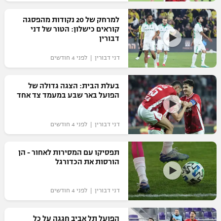
רשיון להקרנה פומבית לבית עסק
למרחק של 20 נקודות מהפסגה
קוראים כישלון: הטור של דני
הצטרפות לחבילת הערוצים
דבורין
דני דבורין | לפני 4 חודשים
לוח דרושים – ג'ובנט
תגיות
בעלת הבית: הצגה גדולה של
הפועל באר שבע במעמד צד אחד
המגזין
דני דבורין | לפני 4 חודשים
תפסיקו עם המסירות לאחור - הן
הורסות את הכדורגל
דני דבורין | לפני 4 חודשים
הפועל תל אביב חגגה על כל