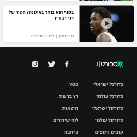
בסוף הוא בוחר באתונה? הטור של
דני דבורין
דני דבורין | לפני 6 חודשים
כדורגל ישראלי
VOD
כדורגל עולמי
רץ ברשת
ליגת העל
כדורסל ישראלי
תוצאות
ליגת
ליגה לאומית
האלופות
כדורסל עולמי
לוח שידורים
ליגת ווינר
סל
גביע הטוטו
ענפים נוספים
ברחבה
ליגה
NBA