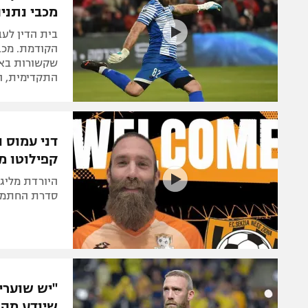
מכבי נתני
הקודמת. מכב
שקשורות באו
התקדימית, ה
דני עמוס ו
קפילוטו מ
היורדת מליגת
סדרת החתמות
"יש שוערי
שיודע מה 