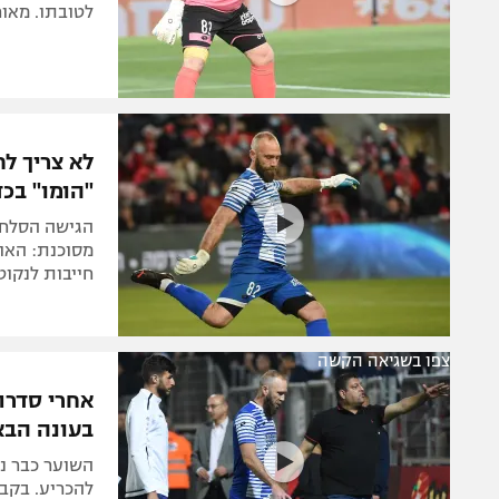
לטובתו. מאור
לא צריך ל
"הומו" בכד
הגישה הסלחני
מסוכנת: האוו
חייבות לנקו
צפו בשגיאה הקשה
אחרי סדרת
בעונה הבא
השוער כבר נ
להכריע. בקבו