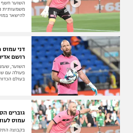
השוער חשף בפ
משמעותית נג
להישאר במועד
דני עמוס 
רושם אדיר
השוער, שעזב 
פעולה עם שי 
בעולם הכדורג
גוברים הסי
עמוס לעוד
בקבוצה התלב