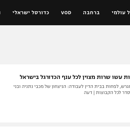
 עולמי
ברחבה
VOD
כדורסל ישראלי
ת
ל ישראלי
כדורגל עולמי
כדורסל ישראלי
על
ליגת האלופות
ליגת ווינר סל
אומית
ליגה אירופית
ליגה לאומית
וטו
ליגה אנגלית
כדורסל נשים
ת עשו שרות מצוין לכל ענף הכדורגל בישראל
ים
ליגה גרמנית
מכבי תל אביב
רש, לפחות בבית הדין לעבודה: הניצחון של מכבי נתניה ובני
מדינה
ליגה ספרדית
הפועל חולון
דר לכל הקבוצות | דעה
ישראל
ליגה איטלקית
הפועל ירושלים
יפה
ליגה צרפתית
דני אבדיה
רושלים
ליגה הולנדית
ל אביב
ליגה טורקית