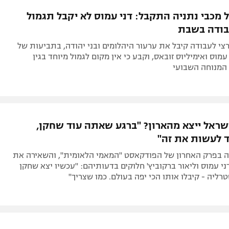
תל אביב
ליגה סינית
 מכבי נתניה התקבל: דני עמוס לא יקבל תגמול
חיפה
ליגה ברזילאית
בודה בשבת
באר שבע
ליגות נוספות
צי לעבודה קיבל את ערעור היהלומים ובני יהודה, בתביעות של
תניה
מוס ואימיליוס זובאס, וקבע כי אין מקום לגמול מיוחד בגין
המנוחה השבועי
דה
ישראל ייצא מהארון? "ברגע שאתה עוד שחקן,
 לעשות את זה"
בפרק האחרון של הפודקאסט "המאמי הלאומית", והשאירה את
י עמוס וליאור ברקוביץ' חלוקים בדעותיהם: "עכשיו יצא שחקן
רליה - קיבלו אותו הכי יפה בעולם. כמו שצריך"