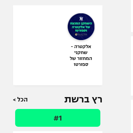
אלקטרה -
שחקני
המחזור של
ספורט1
רץ ברשת
הכל >
#1