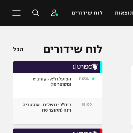
וצאות
לוח שידורים
כדורסל עולמי
ענפים נוספים
לוח שידורים
הכל
NBA
טניס
יורוליג
כדוריד
יורוקאפ
כדורעף
עכשיו
הפועל ת"א - קטוביץ
שחייה
(מקוצר 10)
ג'ודו
אגרוף
18:00
בית"ר ירושלים - אוסטריה
וינה (מקוצר 10)
ספורט אולימפי
UFC
היאבקות WWE