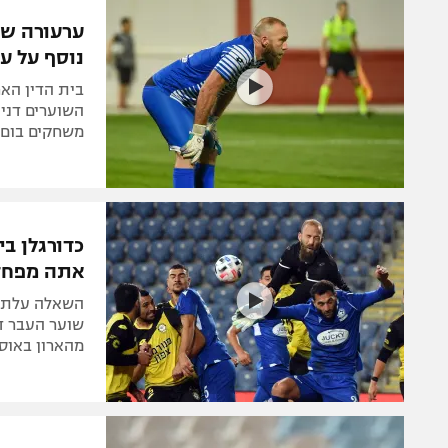
הפועל 
תקנון משתתפים וזוכים בפרסים
ערעורה של
הפועל 
נוסף על ע
תקנון עבור פעילות אלקטרה
הפועל 
תקנון עבור פעילות ספורט 1 – "מרלן"
בית הדין האר
מכבי נ
השוערים דני ע
טניס
משחקים בום 
בני יהו
גיימינג E-Sports
תנאי שימוש
כדורגלן ב
מדיניות פרטיות
אתה מפחד
תקנון פעילות ספורט 1
השאלה עלתה 
רשיון להקרנה פומבית לבית עסק
שוער העבר דנ
מהארון באוסט
הצטרפות לחבילת הערוצים
לוח דרושים – ג'ובנט
תגיות
המגזין