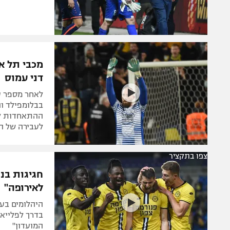
מכבי תל א
דני עמוס
לאחר מספר ע
בבלומפילד וה
לעבירה של ה
צפו בתקציר
חגיגות בנ
לאירופה"
בדרך לפלייאו
המועדון"