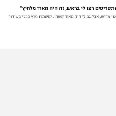
תל אביב
ליגה סינית
תסריטים רצו לי בראש, זה היה מאוד מלחיץ"
חיפה
ליגה ברזילאית
ני אדיש, אבל גם לי היה מאוד קשה". קושמרו פרץ בבכי בשידור
באר שבע
ליגות נוספות
תניה
דה