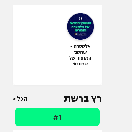
אלקטרה -
שחקני
המחזור של
ספורט1
רץ ברשת
הכל >
#1