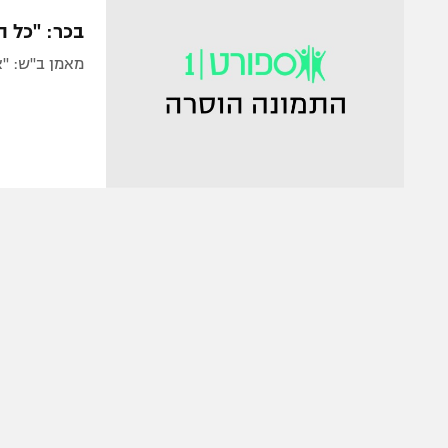
הפועל 
תקנון משתתפים וזוכים בפרסים
בכר: "כל ה
הפועל 
תקנון עבור פעילות אלקטרה
מאמן ב"ש: "א
הפועל 
תקנון עבור פעילות ספורט 1 – "מרלן"
מכבי נ
טניס
בני יהו
גיימינג E-Sports
תנאי שימוש
מדיניות פרטיות
תקנון פעילות ספורט 1
רשיון להקרנה פומבית לבית עסק
הצטרפות לחבילת הערוצים
לוח דרושים – ג'ובנט
תגיות
המגזין