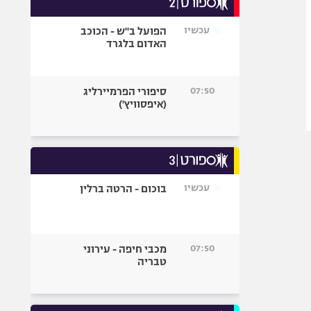
אופניים
עכשיו
הפועל ב"ש - הכוכב
ספורט מוטורי
האדום בלגרד
כדורמים
פוטבול אמריקאי NFL
07:50
סיפורי הפרמיירליג
בייסבול MLB
(איפסוויץ')
ספורט אתגרי
ואקסטרים
אומנויות לחימה
גיימינג E-Sports
עכשיו
בוכום - הרטה ברלין
07:50
מכבי חיפה - עירוני
טבריה