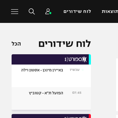
וצאות
לוח שידורים
כדורסל עולמי
ענפים נוספים
לוח שידורים
הכל
NBA
טניס
יורוליג
כדוריד
יורוקאפ
כדורעף
עכשיו
באיירן מינכן - אסטון וילה
שחייה
ג'ודו
אגרוף
07:45
הפועל ת"א - קטוביץ
ספורט אולימפי
UFC
היאבקות WWE