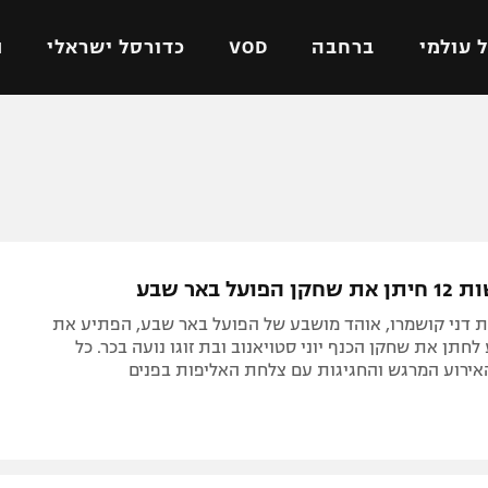
 עולמי
ברחבה
VOD
כדורסל ישראלי
ת
ל ישראלי
כדורגל עולמי
כדורסל ישראלי
על
ליגת האלופות
ליגת ווינר סל
אומית
ליגה אירופית
ליגה לאומית
וטו
ליגה אנגלית
כדורסל נשים
על באר שבע
ים
ליגה גרמנית
מכבי תל אביב
 דני קושמרו, אוהד מושבע של הפועל באר שבע, הפתיע את
מדינה
ליגה ספרדית
הפועל חולון
לחתן את שחקן הכנף יוני סטויאנוב ובת זוגו נועה בכר. כל
אירוע המרגש והחגיגות עם צלחת האליפות בפנים
ישראל
ליגה איטלקית
הפועל ירושלים
יפה
ליגה צרפתית
דני אבדיה
רושלים
ליגה הולנדית
ל אביב
ליגה טורקית