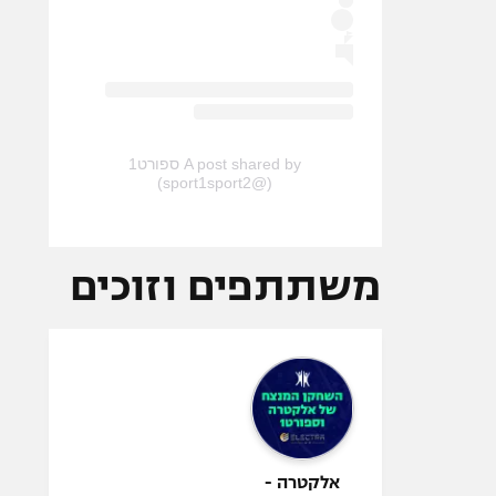
A post shared by ספורט1
(@sport1sport2)
משתתפים וזוכים
אלקטרה -