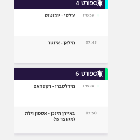
עכשיו
צ'לסי - יובנטוס
07:45
מילאן - אינטר
עכשיו
מידלסברו - רקסהאם
07:50
באיירן מינכן - אסטון וילה
(מקוצר 15)