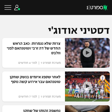
דסטיני אודוג'י
כדורגל ישראלי
צרות שלא נגמרות: כאב הראש
החדש של דה זרבי וטוטנהאם לפני
וולבס
ליגת העל
כדורגל עולמי
מערכת ספורט 1 | לפני 4 חודשים
ליגה לאומית
ליגת האלופות
לאחר שספג איומים בנשק שחקן
כדורסל ישראלי
טוטנהאם עבר אירוע קשה נוסף
גביע הטוטו
ליגה אירופית
ליגת ווינר סל
ליגיונרים
כדורסל עולמי
מערכת ספורט 1 | לפני 7 חודשים
ליגה אנגלית
ליגה לאומית
גביע המדינה
NBA
נחשפה זהותו של שחקן
ליגה גרמנית
ענפים נוספים