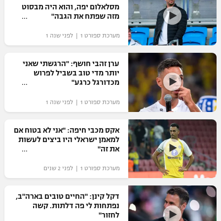
מסלאלום יפה, והוא היה מבסוט
כדורסל נשים
נבחרת ישראל
מזה שפתח את הגבה"
יורוליג
ליגה ספרדית
טניס
VOD
מכבי תל אביב
מכבי חיפה
מערכת ספורט 1 | לפני שנה 1
יורוקאפ
ליגה איטלקית
כדוריד
הפועל חולון
בית"ר ירושלים
ערן זהבי חושף: "הרגשתי שאני
רץ ברשת
ליגה צרפתית
יותר מדי טוב בשביל לפרוש
כדורעף
הפועל ירושלים
מכדורגל כרגע"
מכבי תל אביב
ליגה הולנדית
שחייה
תוצאות
מערכת ספורט 1 | לפני שנה 1
דני אבדיה
הפועל תל אביב
ליגה טורקית
ג'ודו
אקס מכבי חיפה: "אני לא בטוח אם
הפועל חיפה
לוח שידורים
למאמן ישראלי היו ביצים לעשות
ליגה סינית
אגרוף
את זה"
הפועל באר שבע
ליגה ברזילאית
ברחבה
מערכת ספורט 1 | לפני 2 שנים
ספורט אולימפי
מכבי נתניה
ליגות נוספות
UFC
דקל קינן: "החיים טובים בארה"ב,
"מעל הליגה" – פודקאסט
בני יהודה
נפתחות לי פה דלתות. קשה
לחזור"
היאבקות WWE