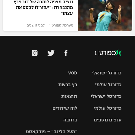
ונציה מצפה לחזרה של דור פרץ
מהנבחרת: "יעזור לו לבסס את
עצמו"
מערכת ספורט 1 | לפני 5 שנים
כדורגל ישראלי
VOD
כדורגל עולמי
רץ ברשת
ליגת העל
כדורסל ישראלי
תוצאות
ליגת
ליגה לאומית
האלופות
כדורסל עולמי
לוח שידורים
ליגת ווינר
סל
גביע הטוטו
ענפים נוספים
ברחבה
ליגה
NBA
אירופית
"מעל הליגה" – פודקאסט
ליגה לאומית
ליגיונרים