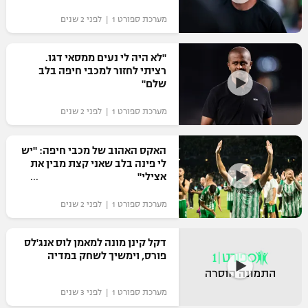
"מחצית בשכונה" – פודקאסט
מערכת ספורט 1 | לפני 2 שנים
אופניים
"לא היה לי נעים ממסאי דגו.
ספורט מוטורי
משתתפים וזוכים בפרסים
רציתי לחזור למכבי חיפה בלב
שלם"
כדורמים
תקנון משתתפים וזוכים בפרסים
טניס
מערכת ספורט 1 | לפני 2 שנים
פוטבול אמריקאי NFL
תקנון עבור פעילות אלקטרה
האקס האהוב של מכבי חיפה: "יש
גיימינג E-Sports
בייסבול MLB
לי פינה בלב שאני קצת מבין את
תקנון עבור פעילות ספורט 1 – "מרלן"
אצילי"
ספורט אתגרי ואקסטרים
תנאי שימוש
מערכת ספורט 1 | לפני 2 שנים
אומנויות לחימה
דקל קינן מונה למאמן לוס אנג'לס
מדיניות פרטיות
פורס, וימשיך לשחק במדיה
גיימינג E-Sports
תקנון פעילות ספורט 1
מערכת ספורט 1 | לפני 3 שנים