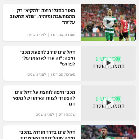
רשיון להקרנה פומבית לבית עסק
מאור בוזגלו רוצה "להקיא" רק
מהמחשבה ומזהיר: "שלא תחשוב
על זה"
הצטרפות לחבילת הערוצים
מערכת ספורט 1 | לפני 3 שנים
לוח דרושים – ג'ובנט
דקל קינן סירב להצעת מכבי
תגיות
חיפה: "זה עוד לא הזמן שלי
לפרוש"
המגזין
מערכת ספורט 1 | לפני 3 שנים
מכבי חיפה לוחצת על דקל קינן
להצטרף לצוות האימון של מסאי
דגו
שלמה וייס | לפני 3 שנים
דקל קינן בדרך חזרה? במכבי
חיפה שוקלים את האפשרות