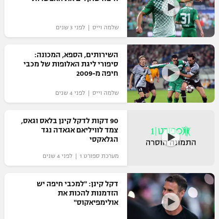
שלמה וייס | לפני 3 שנים
השירותים, הספא, המכונה:
סיפורי ליגת האלופות של מכבי
חיפה מ-2009
שלמה וייס | לפני 4 שנים
90 דקות לדקל קינן בלאס וגאס,
צמד לוויליאם אגאדה נגד
הגלאקסי
מערכת ספורט 1 | לפני 4 שנים
דקל קינן: "למכבי חיפה יש
הזדמנות להכות את
אולימפיאקוס"