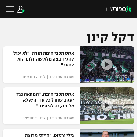
דקל קינן
כדורגל ישראלי
אקס מכבי חיפה הודה: "לא יכול
להגיד בפה מלא שהחלום הוא
לחזור"
ליגת העל
כדורגל עולמי
מערכת ספורט 1 | לפני 7 חודשים
ליגה לאומית
ליגת האלופות
אקס מכבי חיפה: "המחאה נגד
כדורסל ישראלי
יעקב שחר? כל עוד היא לא
גביע הטוטו
אלימה, זה לגיטימי"
ליגה אירופית
ליגת ווינר סל
ליגיונרים
כדורסל עולמי
מערכת ספורט 1 | לפני 9 חודשים
ליגה אנגלית
ליגה לאומית
גביע המדינה
NBA
גילי ורמוט: "הייתי מרוצה
ליגה גרמנית
ענפים נוספים