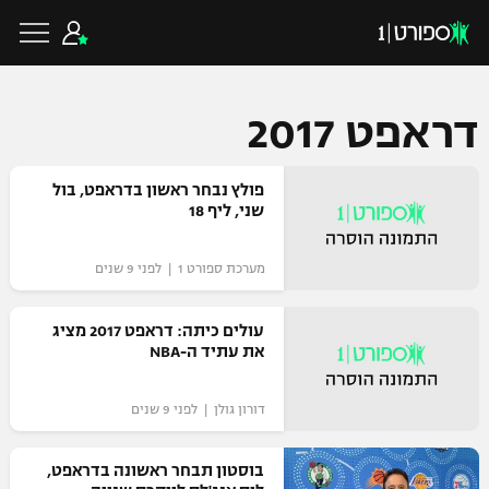
דראפט 2017
כדורגל ישראלי
פולץ נבחר ראשון בדראפט, בול
שני, ליף 18
ליגת העל
כדורגל עולמי
מערכת ספורט 1 | לפני 9 שנים
ליגה לאומית
ליגת האלופות
עולים כיתה: דראפט 2017 מציג
כדורסל ישראלי
את עתיד ה-NBA
גביע הטוטו
ליגה אירופית
ליגת ווינר סל
דורון גולן | לפני 9 שנים
ליגיונרים
כדורסל עולמי
ליגה אנגלית
ליגה לאומית
גביע המדינה
בוסטון תבחר ראשונה בדראפט,
NBA
ליגה גרמנית
ענפים נוספים