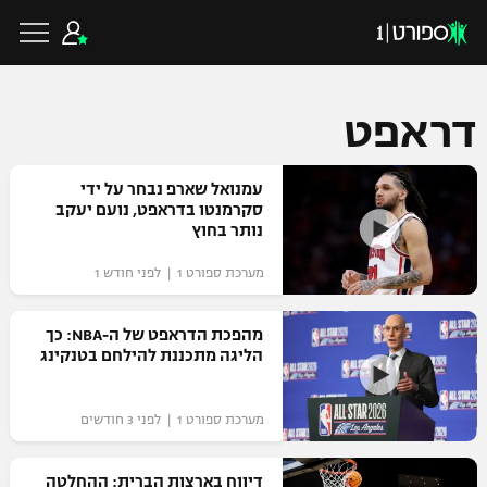
דראפט
כדורגל ישראלי
עמנואל שארפ נבחר על ידי
סקרמנטו בדראפט, נועם יעקב
נותר בחוץ
ליגת העל
כדורגל עולמי
מערכת ספורט 1 | לפני חודש 1
ליגה לאומית
ליגת האלופות
מהפכת הדראפט של ה-NBA: כך
כדורסל ישראלי
הליגה מתכננת להילחם בטנקינג
גביע הטוטו
ליגה אירופית
ליגת ווינר סל
ליגיונרים
כדורסל עולמי
מערכת ספורט 1 | לפני 3 חודשים
ליגה אנגלית
ליגה לאומית
גביע המדינה
NBA
דיווח בארצות הברית: ההחלטה
ליגה גרמנית
ענפים נוספים