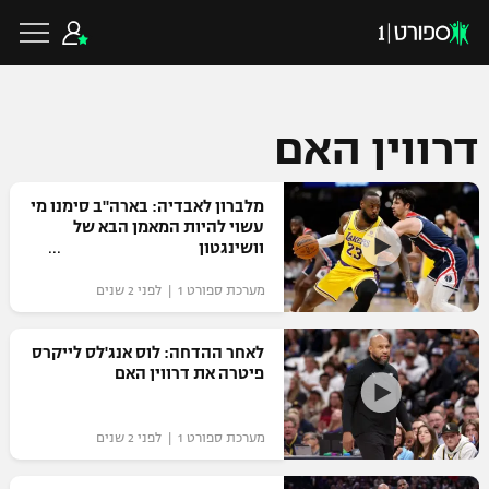
דרווין האם
כדורגל ישראלי
מלברון לאבדיה: בארה"ב סימנו מי
עשוי להיות המאמן הבא של
וושינגטון
ליגת העל
כדורגל עולמי
מערכת ספורט 1 | לפני 2 שנים
ליגה לאומית
ליגת האלופות
כדורסל ישראלי
לאחר ההדחה: לוס אנג'לס לייקרס
גביע הטוטו
פיטרה את דרווין האם
ליגה אירופית
ליגת ווינר סל
ליגיונרים
כדורסל עולמי
ליגה אנגלית
מערכת ספורט 1 | לפני 2 שנים
ליגה לאומית
גביע המדינה
NBA
ליגה גרמנית
ענפים נוספים