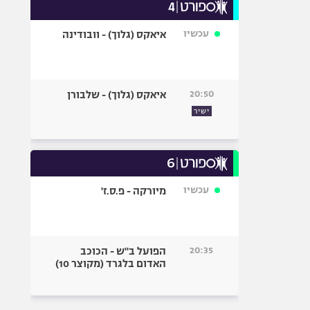
עכשיו
איאקס (גלוך) - וובודינה
20:50
איאקס (גלוך) - שלבורן
ישיר
עכשיו
מיורקה - פ.ס.ז'
20:35
הפועל ב"ש - הכוכב
האדום בלגרד (מקוצר 10)