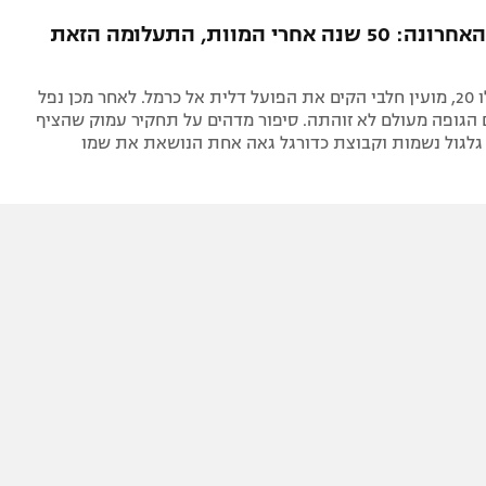
תל אביב
ליגה סינית
ההתקפה האחרונה: 50 שנה אחרי המוות, התעלומה הזאת
חיפה
ליגה ברזילאית
באר שבע
ליגות נוספות
בטרם מלאו לו 20, מועין חלבי הקים את הפועל דלית אל כרמל. לאחר מכן נפל
תניה
 הגופה מעולם לא זוהתה. סיפור מדהים על תחקיר עמוק שהציף
 גלגול נשמות וקבוצת כדורגל גאה אחת הנושאת את שמו
דה