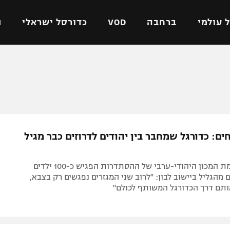
 עולמי
ברחבה
VOD
כדורסל ישראלי
ת
ל ישראלי
כדורגל עולמי
כדורסל ישראלי
על
ליגת האלופות
ליגת ווינר סל
אומית
ליגה אירופית
ליגה לאומית
וטו
ליגה אנגלית
כדורסל נשים
ים: כדורגל שמחבר בין יהודים לדרוזים כבר מגיל
ים
ליגה גרמנית
מכבי תל אביב
מדינה
ליגה ספרדית
הפועל חולון
פרוייקט ביוזמת המכון היהודי-ערבי של ההסתדרות הפגיש כ-100 ילדים
ישראל
ליגה איטלקית
הפועל ירושלים
ם מהגליל ביישוב לבון: "לרוב שני המגזרים נפגשים רק בצבא,
ותם דרך הכדורגל המשותף לכולם"
יפה
ליגה צרפתית
דני אבדיה
רושלים
ליגה הולנדית
ל אביב
ליגה טורקית