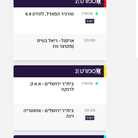
אופניים
עכשיו
טורניר הפאדל, לונדון 6.8
ספורט מוטורי
ישיר
כדורמים
פוטבול אמריקאי NFL
20:00
ארסנל - ריאל בטיס
בייסבול MLB
(מקוצר 15)
ספורט אתגרי
ואקסטרים
אומנויות לחימה
גיימינג E-Sports
עכשיו
בית"ר ירושלים - א.א.ק
לרנקה
20:20
בית"ר ירושלים - אוסטריה
וינה
ישיר