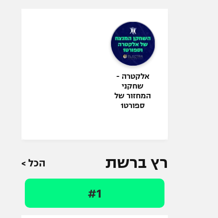
אלקטרה -
שחקני
המחזור של
ספורט1
רץ ברשת
הכל >
#1