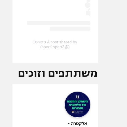
A post shared by ספורט1
(@sport1sport2)
משתתפים וזוכים
אלקטרה -