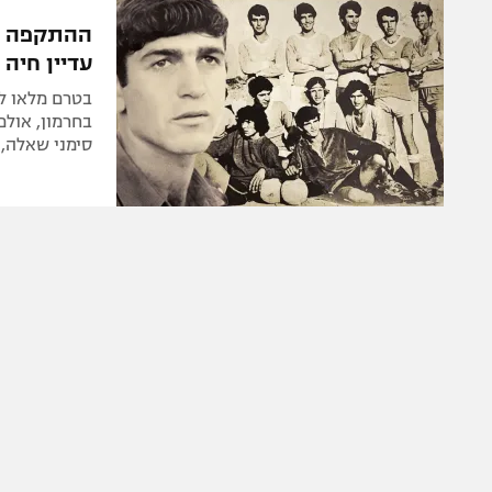
הפועל 
תקנון משתתפים וזוכים בפרסים
הפועל 
עדיין חיה
תקנון עבור פעילות אלקטרה
הפועל 
תקנון עבור פעילות ספורט 1 – "מרלן"
מכבי נ
בחרמון, אולם
טניס
סימני שאלה,
בני יהו
גיימינג E-Sports
תנאי שימוש
מדיניות פרטיות
תקנון פעילות ספורט 1
רשיון להקרנה פומבית לבית עסק
הצטרפות לחבילת הערוצים
לוח דרושים – ג'ובנט
תגיות
המגזין