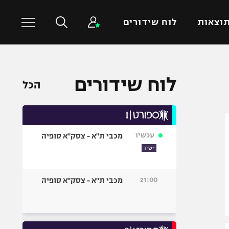
וצאות
לוח שידורים
כדורסל עולמי
ענפים נוספים
לוח שידורים
הכל
NBA
טניס
יורוליג
כדוריד
יורוקאפ
כדורעף
עכשיו
מכבי ת"א - צסק"א סופיה
שחייה
ישיר
ג'ודו
אגרוף
21:00
מכבי ת"א - צסק"א סופיה
ספורט אולימפי
UFC
היאבקות WWE