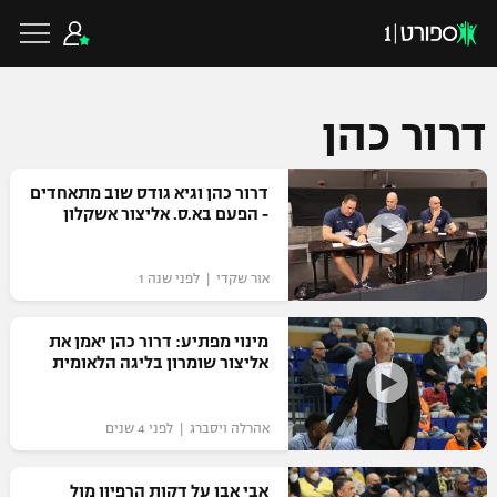
דרור כהן
כדורגל ישראלי
דרור כהן וגיא גודס שוב מתאחדים
- הפעם בא.ס. אליצור אשקלון
ליגת העל
כדורגל עולמי
אור שקדי | לפני שנה 1
ליגה לאומית
ליגת האלופות
מינוי מפתיע: דרור כהן יאמן את
כדורסל ישראלי
אליצור שומרון בליגה הלאומית
גביע הטוטו
ליגה אירופית
ליגת ווינר סל
ליגיונרים
כדורסל עולמי
אהרלה ויסברג | לפני 4 שנים
ליגה אנגלית
ליגה לאומית
גביע המדינה
NBA
אבי אבן על דקות הרפיון מול
ליגה גרמנית
ענפים נוספים