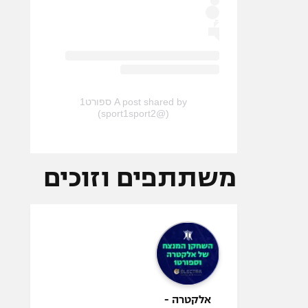
A post shared by ספורט1
(@sport1sport2)
משתתפים וזוכים
אלקטרה -