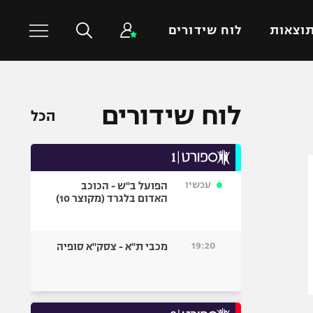
וצאות
לוח שידורים
כדורסל עולמי
ענפים נוספים
לוח שידורים
הכל
NBA
טניס
יורוליג
כדוריד
יורוקאפ
כדורעף
עכשיו
הפועל ב"ש - הכוכב
שחייה
האדום בלגרד (מקוצר 10)
ג'ודו
אגרוף
19:20
מכבי ת"א - צסק"א סופיה
ספורט אולימפי
UFC
היאבקות WWE