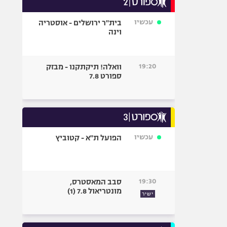
אופניים
עכשיו
בית"ר ירושלים - אוסטריה
ספורט מוטורי
וינה
כדורמים
פוטבול אמריקאי NFL
19:20
וואלה! תיקתקנו - מבזק
בייסבול MLB
ספורט 7.8
ספורט אתגרי
ואקסטרים
אומנויות לחימה
גיימינג E-Sports
עכשיו
הפועל ת"א - קטוביץ
19:30
סבב המאסטרס,
מונטריאול 7.8 (1)
ישיר