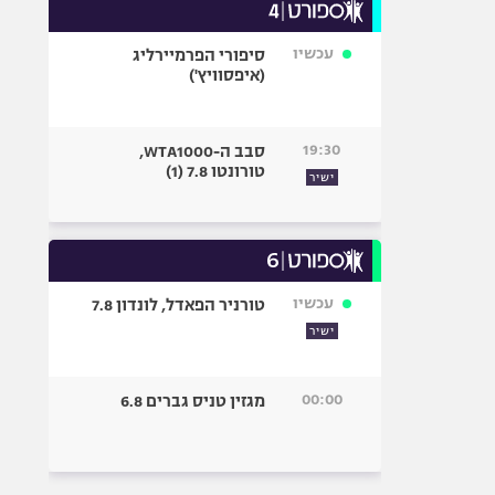
עכשיו
סיפורי הפרמיירליג
(איפסוויץ')
19:30
סבב ה-WTA1000,
טורונטו 7.8 (1)
ישיר
עכשיו
טורניר הפאדל, לונדון 7.8
ישיר
00:00
מגזין טניס גברים 6.8