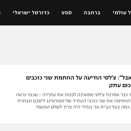
 עולמי
ברחבה
VOD
כדורסל ישראלי
ת
ל ישראלי
כדורגל עולמי
כדורסל ישראלי
על
ליגת האלופות
ליגת ווינר סל
אומית
ליגה אירופית
ליגה לאומית
וטו
ליגה אנגלית
כדורסל נשים
בל": צ'לסי הודיעה על החתמת שני כוכבים
ים
ליגה גרמנית
מכבי תל אביב
כום עתק
מדינה
ליגה ספרדית
הפועל חולון
 כבר אמרנו? צ'לסי ממשיכה לבנות את עתידה - שכבר נראה
ישראל
ליגה איטלקית
הפועל ירושלים
והחתימה את שני כוכבי העתיד של ספורטינג ליסבון ונבחרת
, כמה בעל הבית טד בוהלי היה צריך לשלם הפעם?
יפה
ליגה צרפתית
דני אבדיה
רושלים
ליגה הולנדית
ל אביב
ליגה טורקית