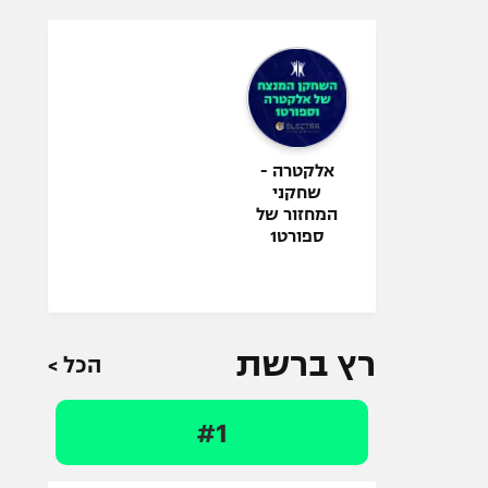
אלקטרה -
שחקני
המחזור של
ספורט1
רץ ברשת
הכל >
#1