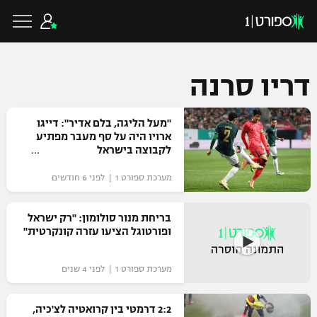
דריו סרנה
כדורגל ישראלי
"מעל הליגה, בלם אדיר": דייגו
ארויו היה על סף מעבר מפתיע
לקבוצה בישראל
ליגת העל
כדורגל עולמי
מערכת ספורט 1 | לפני 6 חודשים
ליגה לאומית
ליגת האלופות
בריחת מנור סולומון: "רק ישראל
כדורסל ישראלי
ופורטוגל הציעו עזרה קונקרטית"
גביע הטוטו
ליגה אירופית
ליגת ווינר סל
ליגיונרים
כדורסל עולמי
מערכת ספורט 1 | לפני 4 שנים
ליגה אנגלית
ליגה לאומית
גביע המדינה
2:2 דרמטי בין קרואטיה לצ'כיה,
NBA
ליגה גרמנית
ענפים נוספים