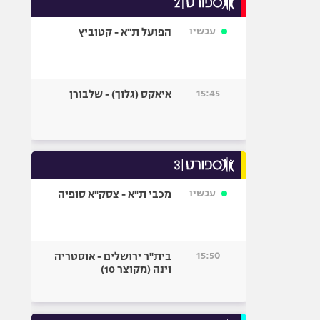
אופניים
עכשיו
הפועל ת"א - קטוביץ
ספורט מוטורי
כדורמים
פוטבול אמריקאי NFL
15:45
איאקס (גלוך) - שלבורן
בייסבול MLB
ספורט אתגרי
ואקסטרים
אומנויות לחימה
גיימינג E-Sports
עכשיו
מכבי ת"א - צסק"א סופיה
15:50
בית"ר ירושלים - אוסטריה
וינה (מקוצר 10)