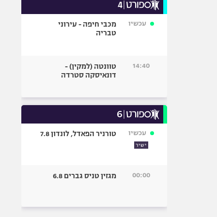
עכשיו
מכבי חיפה - עירוני
טבריה
14:40
טוונטה (למקין) -
דונאיסקה סטרדה
עכשיו
טורניר הפאדל, לונדון 7.8
ישיר
00:00
מגזין טניס גברים 6.8