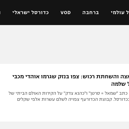
 עולמי
ברחבה
VOD
כדורסל ישראלי
ת
ל ישראלי
כדורגל עולמי
כדורסל ישראלי
על
ליגת האלופות
ליגת ווינר סל
אומית
ליגה אירופית
ליגה לאומית
וטו
ליגה אנגלית
כדורסל נשים
צה והשחתת רכוש: צפו בנזק שגרמו אוהדי מכבי
ים
ליגה גרמנית
מכבי תל אביב
 שלמה
מדינה
ליגה ספרדית
הפועל חולון
כתב "שמאל = סרטן" ו"כהנא צדק" על הקירות האולם הביתי של
ישראל
ליגה איטלקית
הפועל ירושלים
כדורסל. קבוצת הכדורעף צפויה לשלם עשרות אלפי שקלים
יפה
ליגה צרפתית
דני אבדיה
רושלים
ליגה הולנדית
ל אביב
ליגה טורקית