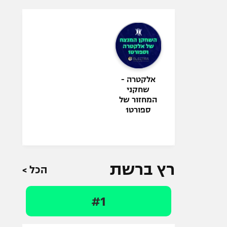
אלקטרה -
שחקני
המחזור של
ספורט1
רץ ברשת
הכל >
#1