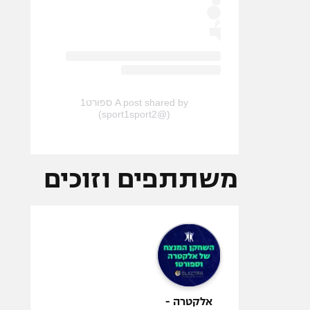
A post shared by ספורט1
(@sport1sport2)
משתתפים וזוכים
אלקטרה -