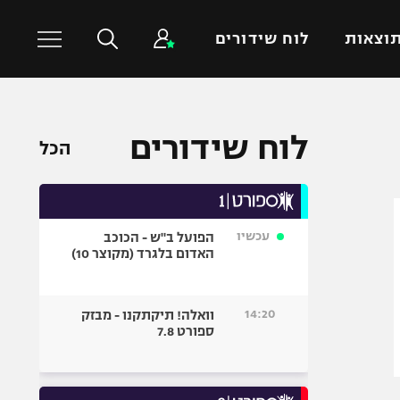
וצאות
לוח שידורים
כדורסל עולמי
ענפים נוספים
לוח שידורים
הכל
NBA
טניס
יורוליג
כדוריד
יורוקאפ
כדורעף
עכשיו
הפועל ב"ש - הכוכב
שחייה
האדום בלגרד (מקוצר 10)
ג'ודו
אגרוף
14:20
וואלה! תיקתקנו - מבזק
ספורט 7.8
ספורט אולימפי
UFC
היאבקות WWE