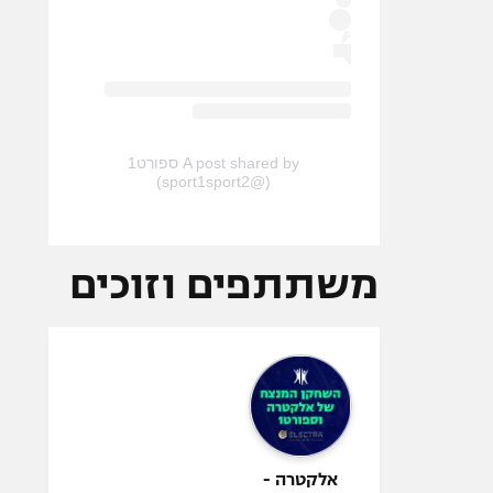
A post shared by ספורט1
(@sport1sport2)
משתתפים וזוכים
אלקטרה -