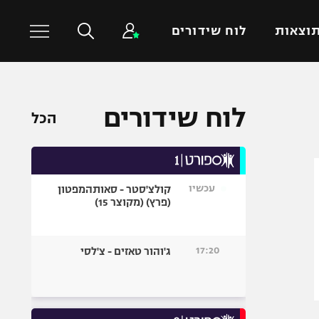
וצאות
לוח שידורים
כדורסל עולמי
ענפים נוספים
לוח שידורים
הכל
NBA
טניס
יורוליג
כדוריד
יורוקאפ
כדורעף
עכשיו
קולצ'סטר - סאותהמפטון
שחייה
(פרץ) (מקוצר 15)
ג'ודו
אגרוף
17:20
ג'והור טאזים - צ'לסי
ספורט אולימפי
UFC
היאבקות WWE