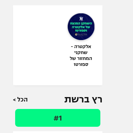
אלקטרה -
שחקני
המחזור של
ספורט1
רץ ברשת
הכל >
#1