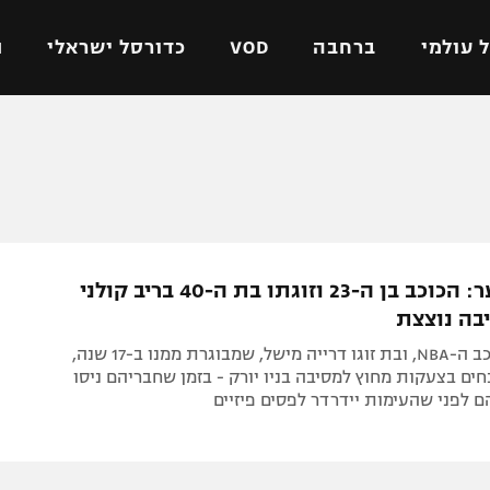
 עולמי
ברחבה
VOD
כדורסל ישראלי
ת
ל ישראלי
כדורגל עולמי
כדורסל ישראלי
על
ליגת האלופות
ליגת ווינר סל
אומית
ליגה אירופית
ליגה לאומית
וטו
ליגה אנגלית
כדורסל נשים
עימות סוער: הכוכב בן ה-23 וזוגתו בת ה-40 בריב קולני
ים
ליגה גרמנית
מכבי תל אביב
בה נוצצת
מדינה
ליגה ספרדית
הפועל חולון
ג'יילן גרין, כוכב ה-NBA, ובת זוגו דרייה מישל, שמבוגרת ממנו ב-17 שנה,
ישראל
ליגה איטלקית
הפועל ירושלים
ים בצעקות מחוץ למסיבה בניו יורק - בזמן שחבריהם ניסו
ם לפני שהעימות יידרדר לפסים פיזיים
יפה
ליגה צרפתית
דני אבדיה
רושלים
ליגה הולנדית
ל אביב
ליגה טורקית