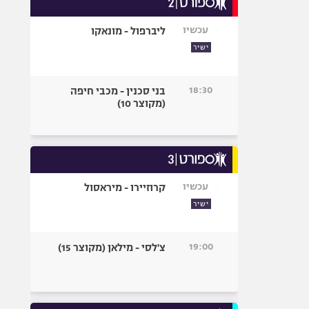
אופניים
עכשיו
ליברפול - מונאקו
ספורט מוטורי
ישיר
כדורמים
פוטבול אמריקאי NFL
18:30
בני סכנין - מכבי חיפה
בייסבול MLB
(מקוצר 10)
ספורט אתגרי
ואקסטרים
אומנויות לחימה
גיימינג E-Sports
עכשיו
קרוזיירו - מיראסול
ישיר
19:00
צ'לסי - מילאן (מקוצר 15)