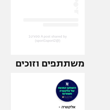
A post shared by ספורט1
(@sport1sport2)
משתתפים וזוכים
אלקטרה -