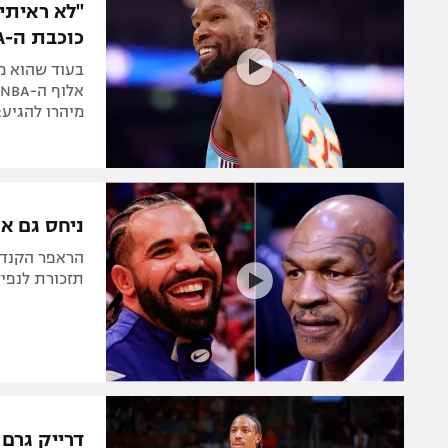
"לא ראיתי
כוכבת ה-WNBA לשעבר
בעוד שהוא מ
א
מיהרו להגיע:
ניחס גם א
תזכורת לנפיל
דרייק גרם 