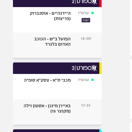
אופניים
עכשיו
היידנהיים - אוסנברוק
ספורט מוטורי
(פריצות)
ישיר
כדורמים
פוטבול אמריקאי NFL
16:00
הפועל ב"ש - הכוכב
בייסבול MLB
האדום בלגרד
ספורט אתגרי
ואקסטרים
אומנויות לחימה
גיימינג E-Sports
עכשיו
מכבי ת"א - צסק"א סופיה
17:35
באיירן מינכן - אסטון וילה
(מקוצר 15)