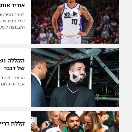
אוריד אות
בערב הפרשת 
שלו מופרש ב
הקבוצה לשע
של דנבר
אבל זה כלום
קללת דריי