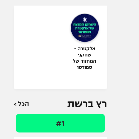
אלקטרה -
שחקני
המחזור של
ספורט1
רץ ברשת
הכל >
#1