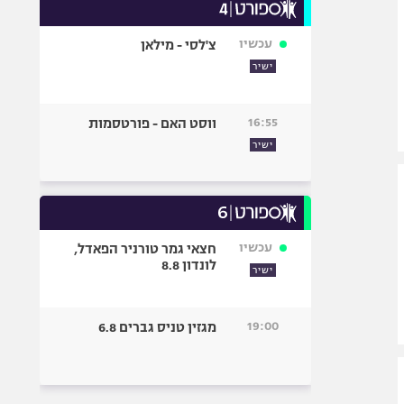
עכשיו
צ'לסי - מילאן
ישיר
16:55
ווסט האם - פורטסמות
ישיר
עכשיו
חצאי גמר טורניר הפאדל,
לונדון 8.8
ישיר
19:00
מגזין טניס גברים 6.8