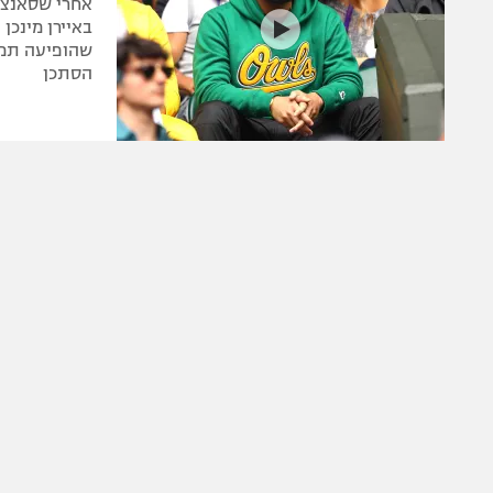
אחרי שסאנצ'
שהופיעה תמונ
הסתכן