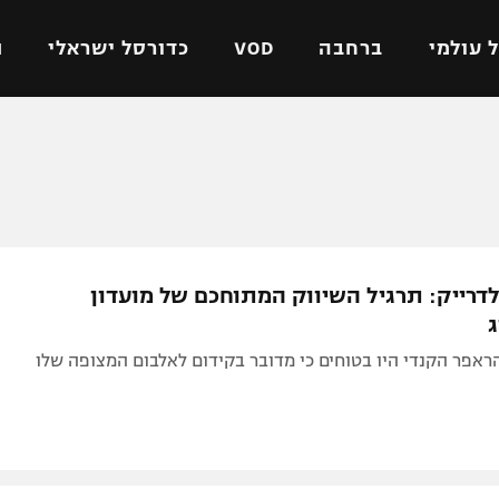
 עולמי
ברחבה
VOD
כדורסל ישראלי
ת
ל ישראלי
כדורגל עולמי
כדורסל ישראלי
על
ליגת האלופות
ליגת ווינר סל
אומית
ליגה אירופית
ליגה לאומית
וטו
ליגה אנגלית
כדורסל נשים
דרייק: תרגיל השיווק המתוחכם של מועדון
ים
ליגה גרמנית
מכבי תל אביב
ג
מדינה
ליגה ספרדית
הפועל חולון
ראפר הקנדי היו בטוחים כי מדובר בקידום לאלבום המצופה שלו
ישראל
ליגה איטלקית
הפועל ירושלים
יפה
ליגה צרפתית
דני אבדיה
רושלים
ליגה הולנדית
ל אביב
ליגה טורקית