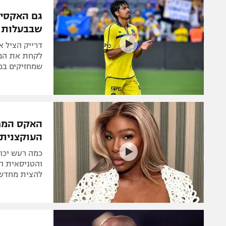
הפועל 
תקנון משתתפים וזוכים בפרסים
גם האקסית
הפועל 
שבבעלות ס
תקנון עבור פעילות אלקטרה
הפועל 
תקנון עבור פעילות ספורט 1 – "מרלן"
דרייק הציל 
מכבי נ
לקחת את המו
טניס
שמחזיקים במנ
בני יהו
גיימינג E-Sports
תנאי שימוש
האקס המפו
מדיניות פרטיות
העוקצנית
תקנון פעילות ספורט 1
כמה רעש יכול
רשיון להקרנה פומבית לבית עסק
והטניסאית הא
להצית מחדש 
הצטרפות לחבילת הערוצים
לוח דרושים – ג'ובנט
תגיות
המגזין