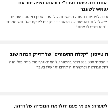
 אותו כזה שמח בעבר": דוראנט נצפה יחד עם
חכה לפתיחת העונה הראשונה שלו עם יוסטון רוקטס, פעמיים
לוף ה-NBA יצא לבלות בהופעה של הראפר דרייק עם ליז קמבאג', והשמועות
 "הוא תפס לו אחת"
ת טייסון: "קללת ההימורים" של דרייק הכתה שוב
הראפר הקנדי הפסיד 355,000 דולר בהימור על המתאגרף מול ג'ייק פול. הנה
ות הגדולות ולרשימת ה"קורבנות" שלו בעבר
לסערה: אם אי פעם יתלו את הגופייה של דרוזן,