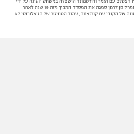
ו הצטלם עם הזמר ודורטמונד הושפלה במשחק העונה על ידי
באיירן מינכן ופריז סן ז'רמן ספגה את הפסדה המביך מזה 19 שנה לאחר
ה של הקנדי עם קורזאווה, עמוד הטוויטר של הג'אלורוסי לא