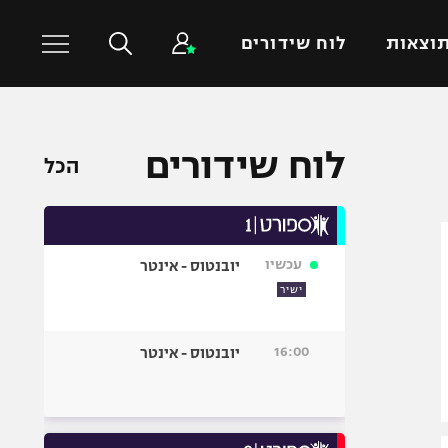
וצאות
לוח שידורים
כדורסל עולמי
ענפים נוספים
לוח שידורים
הכל
NBA
טניס
יורוליג
כדוריד
יורוקאפ
כדורעף
עכשיו
יובנטוס - אינטר
שחייה
ישיר
ג'ודו
אגרוף
16:00
יובנטוס - אינטר
ספורט אולימפי
UFC
היאבקות WWE