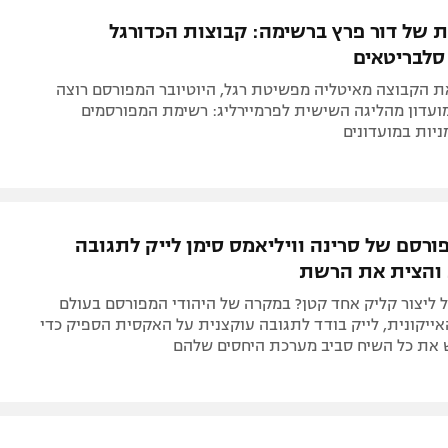
תל אביב
ליגה סינית
 של דור פרץ ברשימה: קבוצות הכדורגל
חיפה
ליגה ברזילאית
לבריטאים
באר שבע
ליגות נוספות
את הקבוצה מאיטליה מפשיטת רגל, היוטיובר המפורסם רוצה
תניה
עדון מהליגה השישית לפרמיירליג: רשימת המפורסמים
יות במועדונים
דה
רסם של סרינה וויליאמס סימן לייק לתגובה
 והצית את הרשת
 ליצור קליק אחד קטן? במקרה של היהודי המפורסם בעולם
ייקונית, לייק בודד לתגובה עוקצנית על האקסית הספיק כדי
את כל השיח סביב מערכת היחסים שלהם