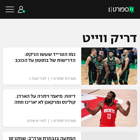
דריק ווייט
כדורגל ישראלי
כמו הטרייד שעשו הניקס:
הדרישות של בוסטון על הכוכב
ליגת העל
כדורגל עולמי
מערכת ספורט 1 | לפני שנה 1
ליגה לאומית
ליגת האלופות
דיווח: מיאמי ויתרה על הארדן.
כדורסל ישראלי
קולינס ומרקאנן לא יאריכו חוזה
גביע הטוטו
ליגה אירופית
ליגת ווינר סל
ליגיונרים
כדורסל עולמי
מערכת ספורט 1 | לפני 6 שנים
ליגה אנגלית
ליגה לאומית
גביע המדינה
NBA
הפתעה בנבחרת ארה"ב: שחקן סן
ליגה גרמנית
ענפים נוספים