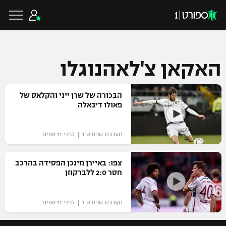
האקאן צ'לאהנוגלו
כדורגל ישראלי
הבכורה של שרן ייני והקלאס של
פאולו דיבאלה
ליגת העל
כדורגל עולמי
מערכת ספורט 1 | לפני 11 שנים
ליגה לאומית
ליגת האלופות
כדורסל ישראלי
צפו: באיירן מינכן הפסידה בהרכב
גביע הטוטו
חסר 2:0 ללברקוזן
ליגה אירופית
ליגת ווינר סל
ליגיונרים
כדורסל עולמי
ליגה אנגלית
מערכת ספורט 1 | לפני 11 שנים
ליגה לאומית
גביע המדינה
NBA
ליגה גרמנית
ענפים נוספים