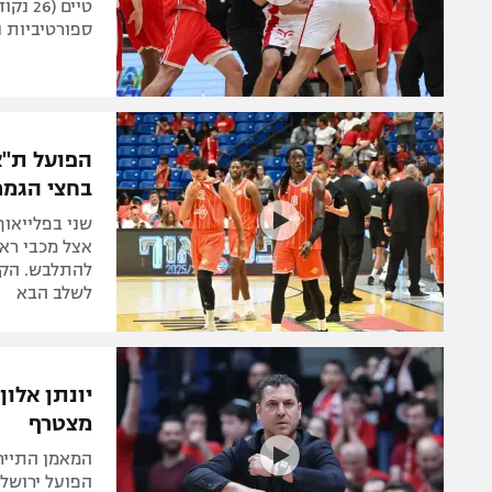
ספורטיביות נשרקו במשח
הפועל ת"א
בחצי הגמר
שני בפלייאו
לשלב הבא
יונתן אלון
מצטרף
המאמן התייחס
הפועל ירושלי