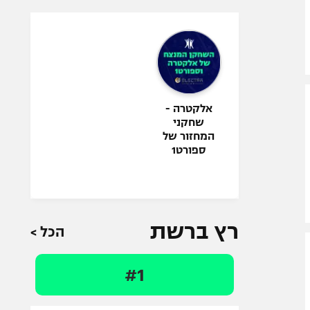
אלקטרה -
שחקני
המחזור של
ספורט1
רץ ברשת
הכל >
#1