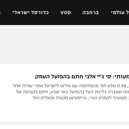
 עולמי
ברחבה
VOD
כדורסל ישראלי
ת
ל ישראלי
כדורגל עולמי
כדורסל ישראלי
על
ליגת האלופות
ליגת ווינר סל
אומית
ליגה אירופית
ליגה לאומית
וטו
ליגה אנגלית
כדורסל נשים
עותי: סי ג'יי אלבי חתם בהפועל העמק
ים
ליגה גרמנית
מכבי תל אביב
הפורוורד (26, 1.98) שלא חזר מהמלחמה עם איראן לישראל אחרי שהיה אחד
מדינה
ליגה ספרדית
הפועל חולון
ונה שעברה בליגת העל בהפועל באר שבע, חתם בקבוצה של
 מצטרף לקמרון הנרי, כריסטיאן מקוולו ומאליק הול
ישראל
ליגה איטלקית
הפועל ירושלים
יפה
ליגה צרפתית
דני אבדיה
רושלים
ליגה הולנדית
ל אביב
ליגה טורקית