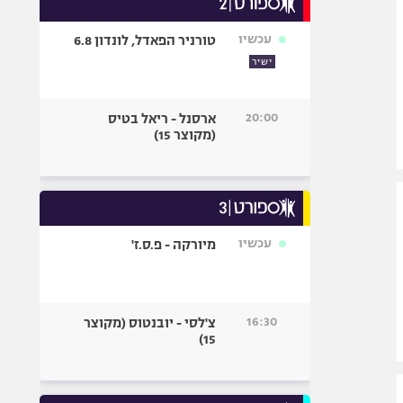
אופניים
עכשיו
טורניר הפאדל, לונדון 6.8
ספורט מוטורי
ישיר
כדורמים
פוטבול אמריקאי NFL
20:00
ארסנל - ריאל בטיס
בייסבול MLB
(מקוצר 15)
ספורט אתגרי
ואקסטרים
אומנויות לחימה
גיימינג E-Sports
עכשיו
מיורקה - פ.ס.ז'
16:30
צ'לסי - יובנטוס (מקוצר
15)