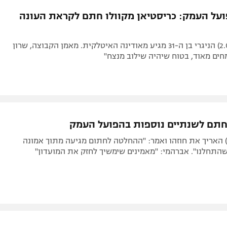
תל אביב
ליגה סינית
ועל העמק: כריסטיאן מקוולו חתם לקראת העונה
חיפה
ליגה ברזילאית
באר שבע
ליגות נוספות
הפורוורד (2.06) הניגרי בן ה-31 מגיע מאודינה האיטלקית. מאמן הקבוצה, שרון
תניה
ים מאוד, בטוח שיהיה שילוב מנצח"
דה
חתם לשנתיים נוספות בהפועל העמק
רכז (31, 1.81) האריך את חוזהו ואמר: "ההחלטה לחתום מגיעה מתוך אמונה
התחלנו". אברהמי: "מאמינים שימשיך לחזק את המועדון"