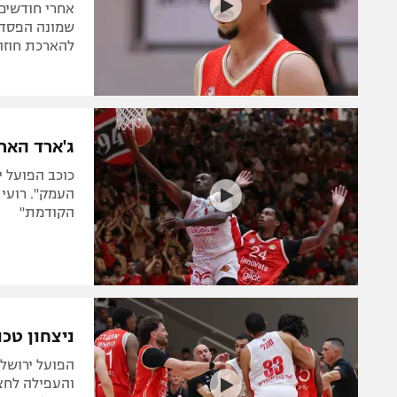
אחרי חודשים
שמונה הפסדים
להארכת חוזה
ג'ארד האר
כוכב הפועל י
העמק". רועי 
הקודמת"
ניצחון טכנ
והעפילה לחצ