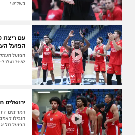
בשלישי
הפועל הע
הפועל העמק ע
71:82 ועלו ל-0:1 ברבע הגמר. סמית' הצטיין עם 21 נקודות
ירושלים חזרה ממינוס 12, 
האדומים היו 
הפועל תל אבי