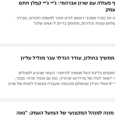
פעולה עם שרון אברהמי: ג'יי ג'יי קפלן חתם
עמק
הפורוורד בן ה-29 נפרד ממכבי ראשון לציון וחבר למאמנו הקודם, שבירך:
ש עונות נהדרות, מתאים בדיוק ל-DNA שלנו"
משיך בחולון, עודד הנדלר עבר מגליל עליון
מנים בליגת העל ממשיך להיסגר: העוזר שהגיע לסגולים
יישאר לצדו של פרדראג קרוניץ', כמו גם אופיר פרחי. מנגד,
י יזרעאלי ועידן אבשלום מהעונה שעברה מצטרף לצוות של שרון
ן מונה למנהל המקצועי של הפועל העמק: "גאה