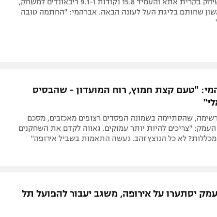
הפורוורד ששיחק בקרית אתא והעמיד 15.8 נקודות ו-9.1 ריבאונדים למשחק,
שון שחותם בליגת העל לעונה הבאה. אברהמי: "החתמה טובה
מי: "טעם קצת חמוץ, רוח המועדון - שהבסיס
י"
רשימה, שהסתיימה בשמונה הפסדים רצופים מאכזבים, מסכם
עמק: "צריכים להיות יותר עמוקים. גאווה לקדם את השחקנים
כללות? לא כל הנוצץ זהב. נעשה התאמות בשביל אירופה"
מק יסתערו על אירופה, משגב יעבור להפועל תל