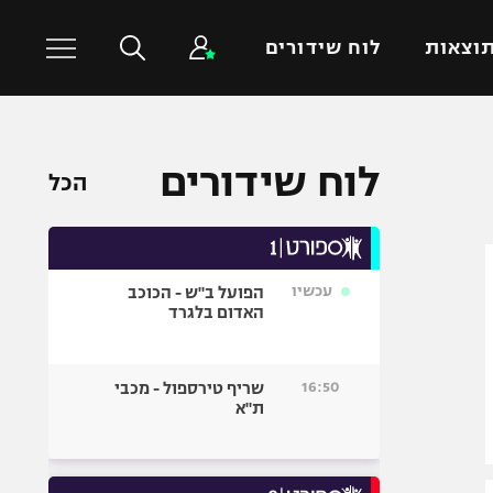
וצאות
לוח שידורים
כדורסל עולמי
ענפים נוספים
לוח שידורים
הכל
NBA
טניס
יורוליג
כדוריד
יורוקאפ
כדורעף
עכשיו
הפועל ב"ש - הכוכב
שחייה
האדום בלגרד
ג'ודו
אגרוף
16:50
שריף טירספול - מכבי
ת"א
ספורט אולימפי
UFC
היאבקות WWE