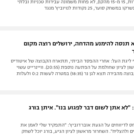
טיים (26 נקודות, 15 מ-15 מהקו), לא פחות משמונה עבירות טכניות ובלתי
ק סוער, 25 נקודות לנויוביץ' מנגד
 תנסה להימנע מהדחה, ירושלים רוצה מקום
ף ליגת העל: אחרי ההפסד הביתי, תתארח הקבוצה של איטודיס
אצל מכבי ראשון לציון שחולמת על הפתעה נוספת (20:55). וויינרייט עשוי
להתלבש. הקבוצה מהבירה תצא לגן נר (18:35) במטרה לעשות 0:2 ולעלות
: "לא אתן לשום דבר לפגוע בנו". איתן בורג
 לדיווחים על הגעת אוברדוביץ': "התפקיד שלי לאמן את
ם ולהצליח". השחרור מראשון לציון הגיע, בורג יוכל לשחק