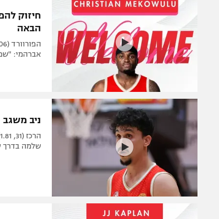
הפועל 
תקנון משתתפים וזוכים בפרסים
חיזוק להפ
הפועל 
הבאה
תקנון עבור פעילות אלקטרה
הפועל 
תקנון עבור פעילות ספורט 1 – "מרלן"
מכבי נ
אברהמי: "שמח
טניס
בני יהו
גיימינג E-Sports
תנאי שימוש
ניב משגב 
מדיניות פרטיות
ה
תקנון פעילות ספורט 1
שלמה בדרך ש
רשיון להקרנה פומבית לבית עסק
הצטרפות לחבילת הערוצים
לוח דרושים – ג'ובנט
תגיות
המגזין