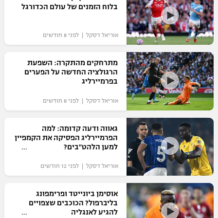
בלוח הזמנים של עולם הכדורגל
כדורסל נשים
נבחרת ישראל
יורוליג
ליגה ספרדית
טניס
VOD
מכבי תל אביב
מכבי חיפה
אוריאל דסקל | לפני 8 חודשים
יורוקאפ
ליגה איטלקית
כדוריד
הפועל חולון
בית"ר ירושלים
מתרחקים מהתקרה: השפעת
רץ ברשת
ליגה צרפתית
הרגולציה החדשה על הפערים
כדורעף
הפועל ירושלים
בפרמיירליג
מכבי תל אביב
ליגה הולנדית
שחייה
תוצאות
אוריאל דסקל | לפני 8 חודשים
דני אבדיה
הפועל תל אביב
ליגה טורקית
ג'ודו
גאווה ודעה קדומה: למה
הפועל חיפה
לוח שידורים
הפרמיירליג הפסיקה את הקמפיין
ליגה סינית
אגרוף
למען הלהט"בים?
הפועל באר שבע
ליגה ברזילאית
ברחבה
אוריאל דסקל | לפני 12 חודשים
ספורט אולימפי
מכבי נתניה
ליגות נוספות
UFC
אוסימן ביונייטד ופרימפונג
"מעל הליגה" – פודקאסט
בני יהודה
בליברפול? הכוכבים שצפויים
להגיע לאנגליה
היאבקות WWE