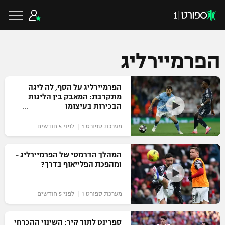
הפרמיירליג
כדורגל ישראלי
הפרמיירליג על הסף, לה ליגה
מתקרבת: המאבק בין הליגות
הבכירות בעיצומו
ליגת העל
כדורגל עולמי
מערכת ספורט 1 | לפני 5 חודשים
ליגה לאומית
ליגת האלופות
המהלך הדרמטי של הפרמיירליג -
כדורסל ישראלי
ומהפכת הפלייאוף בדרך?
גביע הטוטו
ליגה אירופית
ליגת ווינר סל
ליגיונרים
כדורסל עולמי
מערכת ספורט 1 | לפני 5 חודשים
ליגה אנגלית
ליגה לאומית
גביע המדינה
NBA
ספרינט לתוך קיר: השינוי ההכרחי
ליגה גרמנית
ענפים נוספים