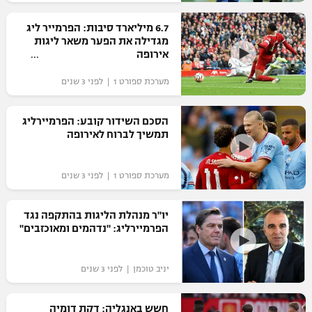
רשיון להקרנה פומבית לבית עסק
6.7 מיליארד סיבות: הפרמייר ליג
מגדילה את הפער משאר ליגות
הצטרפות לחבילת הערוצים
אירופה
מערכת ספורט 1 | לפני 3 שנים
לוח דרושים – ג'ובנט
תגיות
הסכם השידור קובע: הפרמיירליג
תמשיך לברוח לאירופה
המגזין
מערכת ספורט 1 | לפני 3 שנים
יו"ר מנהלת הליגות בהתקפה נגד
הפרמיירליג: "נדהמים ומאוכזבים"
יניב טוכמן | לפני 3 שנים
חשש באנגליה: דקת דומיה