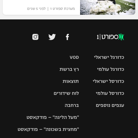
מערכת ספורט 1 | לפני 5 שנים
כדורגל ישראלי
VOD
כדורגל עולמי
רץ ברשת
ליגת העל
כדורסל ישראלי
תוצאות
ליגת
ליגה לאומית
האלופות
כדורסל עולמי
לוח שידורים
ליגת ווינר
סל
גביע הטוטו
ענפים נוספים
ברחבה
ליגה
NBA
אירופית
"מעל הליגה" – פודקאסט
ליגה לאומית
ליגיונרים
טניס
יורוליג
ליגה אנגלית
"מחצית בשכונה" – פודקאסט
כדורסל נשים
גביע המדינה
כדוריד