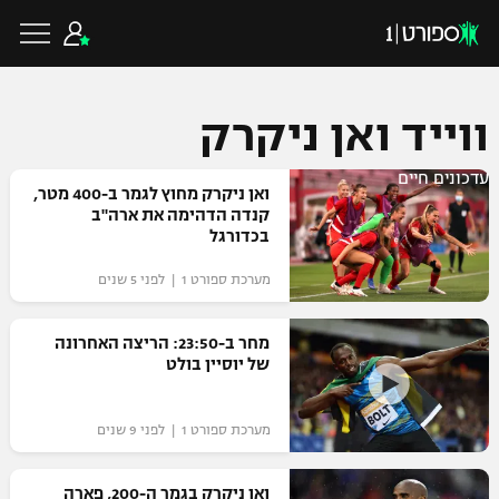
ווייד ואן ניקרק
עדכונים חיים
כדורגל ישראלי
ואן ניקרק מחוץ לגמר ב-400 מטר,
קנדה הדהימה את ארה"ב
בכדורגל
ליגת העל
כדורגל עולמי
מערכת ספורט 1 | לפני 5 שנים
ליגה לאומית
ליגת האלופות
מחר ב-23:50: הריצה האחרונה
כדורסל ישראלי
של יוסיין בולט
גביע הטוטו
ליגה אירופית
ליגת ווינר סל
ליגיונרים
כדורסל עולמי
מערכת ספורט 1 | לפני 9 שנים
ליגה אנגלית
ליגה לאומית
גביע המדינה
NBA
ואן ניקרק בגמר ה-200, פארה
ליגה גרמנית
ענפים נוספים