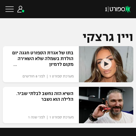
ויין גרצקי
כדורגל ישראלי
בתו של אגדת הספורט חגגה יום
הולדת בשמלה שלא השאירה
מקום לדמיון
ליגת העל
כדורגל עולמי
מערכת ספורט 1 | לפני 8 חודשים
ליגה לאומית
ליגת האלופות
השיא הזה נחשב לבלתי שביר.
כדורסל ישראלי
הלילה הוא נשבר
גביע הטוטו
ליגה אירופית
ליגת ווינר סל
ליגיונרים
כדורסל עולמי
מערכת ספורט 1 | לפני שנה 1
ליגה אנגלית
ליגה לאומית
גביע המדינה
NBA
ליגה גרמנית
ענפים נוספים