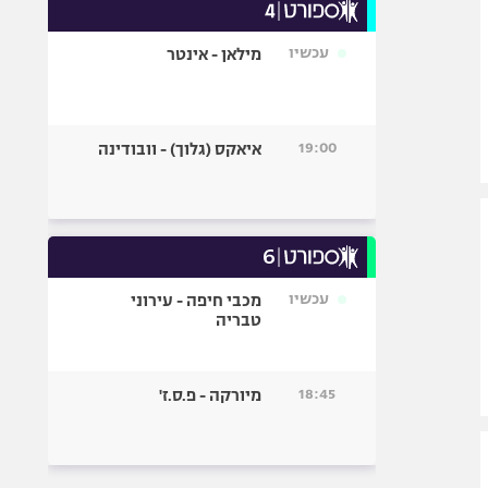
עכשיו
מילאן - אינטר
19:00
איאקס (גלוך) - וובודינה
עכשיו
מכבי חיפה - עירוני
טבריה
18:45
מיורקה - פ.ס.ז'