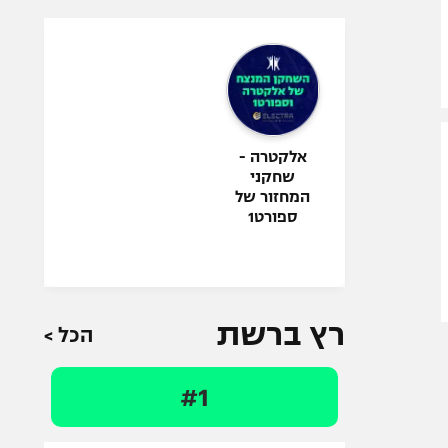
אלקטרה -
שחקני
המחזור של
ספורט1
רץ ברשת
הכל >
#1