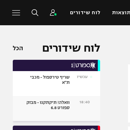
וצאות
לוח שידורים
כדורסל עולמי
ענפים נוספים
לוח שידורים
הכל
NBA
טניס
יורוליג
כדוריד
יורוקאפ
כדורעף
עכשיו
שריף טירספול - מכבי
שחייה
ת"א
ג'ודו
אגרוף
18:40
וואלה! תיקתקנו - מבזק
ספורט 6.8
ספורט אולימפי
UFC
היאבקות WWE