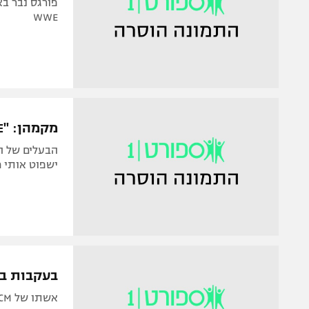
פורגס נבר בא
WWE
מקמהן: "WWE פחות חשוב לי כיום"
הבעלים של הא
ישפוט אותי 
בעקבות בעלה? AJ לי