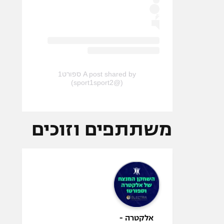
A post shared by ספורט1
(@sport1sport2)
משתתפים וזוכים
אלקטרה -