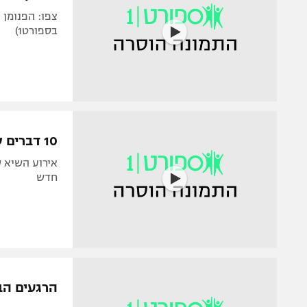
בספורט1)
10 דברים שלא ידעתם על רסלמניה
חדש
הרגעים הב