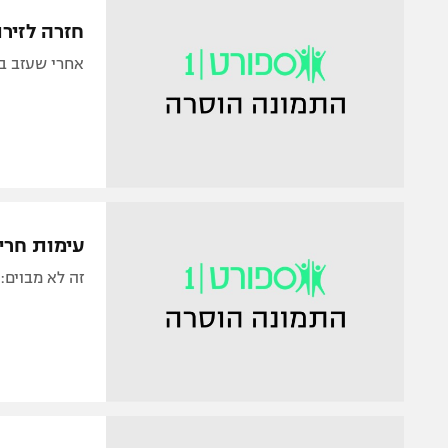
הפועל 
תקנון משתתפים וזוכים בפרסים
חזרה לזירת הפשע: CM פא
הפועל 
תקנון עבור פעילות אלקטרה
אחרי שעזב בקליבלנד את WWE,
הפועל 
תקנון עבור פעילות ספורט 1 – "מרלן"
מכבי נ
טניס
בני יהו
גיימינג E-Sports
תנאי שימוש
עימות חריף
מדיניות פרטיות
זה לא מבוים:
תקנון פעילות ספורט 1
רשיון להקרנה פומבית לבית עסק
הצטרפות לחבילת הערוצים
לוח דרושים – ג'ובנט
תגיות
המגזין