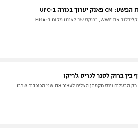
תל אביב
ליגה סינית
נק יערוך בכורה ב-UFC
חיפה
ליגה ברזילאית
 ברוקס שב לאותו מקום ב-MMA
באר שבע
ליגות נוספות
תניה
דה
 בין ברוק לסנר לכריס ג'ריקו
 רק הבעלים וינס מקמהן הצליח לעצור את שני הכוכבים שרבו