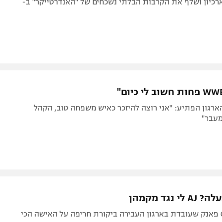
רכיון ושלף את הקרבות הבלתי נשכחים של "האנדרטייקר" ב-
רגון הפתיע: "אני רוצה להיזכר כאיש משפחה טוב, הקהל
מעבר"
 נגד מקמהן
אשתו של CM פאנק שעובדת בארגון העבירה ביקורת חריפה על האישה הכי