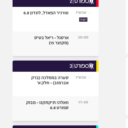
אופניים
עכשיו
טורניר הפאדל, לונדון 6.8
ספורט מוטורי
ישיר
כדורמים
פוטבול אמריקאי NFL
20:00
ארסנל - ריאל בטיס
בייסבול MLB
(מקוצר 15)
ספורט אתגרי
ואקסטרים
אומנויות לחימה
גיימינג E-Sports
עכשיו
סערה בממלכה (ברק
אברמוב) - חלק א'
17:40
וואלה! תיקתקנו - מבזק
ספורט 6.8