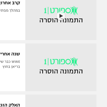
קרב אחרון?
במהלך מפתיע הבן של בעלי WWE 
שנה אחרי: טריפל H והרוק צפ
בריאן בחוץ
האלק הוגא