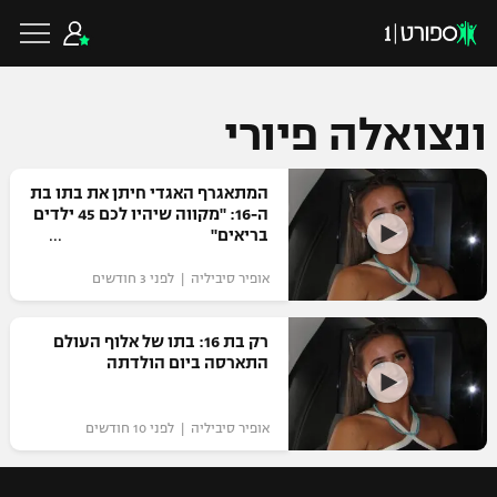
ונצואלה פיורי
כדורגל ישראלי
המתאגרף האגדי חיתן את בתו בת
ה-16: "מקווה שיהיו לכם 45 ילדים
בריאים"
ליגת העל
כדורגל עולמי
אופיר סיביליה | לפני 3 חודשים
ליגה לאומית
ליגת האלופות
רק בת 16: בתו של אלוף העולם
כדורסל ישראלי
התארסה ביום הולדתה
גביע הטוטו
ליגה אירופית
ליגת ווינר סל
ליגיונרים
כדורסל עולמי
אופיר סיביליה | לפני 10 חודשים
ליגה אנגלית
ליגה לאומית
גביע המדינה
NBA
ליגה גרמנית
ענפים נוספים