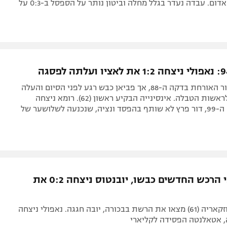
מתחת לקו האדום. עבדה נעדר בגלל מחלה וביטון נותר על הספסל ב-0:3 על
פדרו איזן עבור האורחת בדקה ה-88, אך פביאן כבש רגע לפני הסיום והעלה
את קבוצתו לראשות הטבלה. אינסינייה הבקיע ראשון (62). רומא ניצחה
מפנדל בדקה ה-99, דור פרץ לא שותף בהפסד ונציה, שנכנעה לשלושער של
שני שחקני הרכש החדשים כבשו, יובנטוס ניצחה 0:2 את
ולחוביץ' (13) וזקאריה (61) מצאו את הרשת בבכורה, יובה חגגה. נאפולי ניצחה