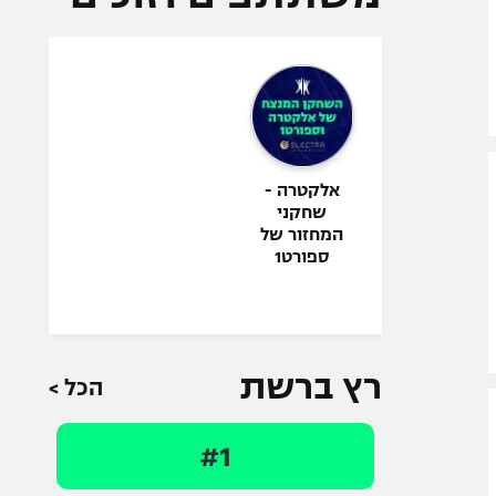
אלקטרה -
שחקני
המחזור של
ספורט1
רץ ברשת
הכל >
#1