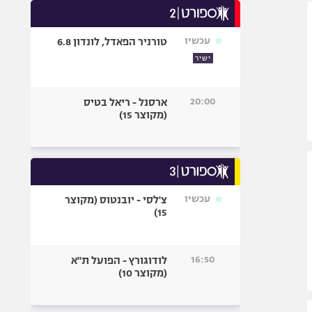
היאבקות WWE
אופניים
עכשיו
טורניר הפאדל, לונדון 6.8
ספורט מוטורי
ישיר
כדורמים
פוטבול אמריקאי NFL
20:00
ארסנל - ריאל בטיס
בייסבול MLB
(מקוצר 15)
ספורט אתגרי
ואקסטרים
אומנויות לחימה
גיימינג E-Sports
עכשיו
צ'לסי - יובנטוס (מקוצר
15)
16:50
לודוגורץ - הפועל ת"א
(מקוצר 10)