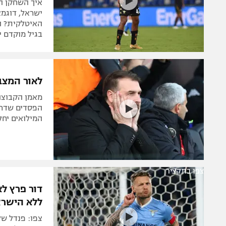
איך השחקן ה
ישראל, דוגמא
האיטלקית? ה
בגיל מוקדם י
לאור המצב
מאמן הקבוצה
הפסדים שדרד
המילואים יחל
צפו בתקציר
דור פרץ ל
ללא הישרא