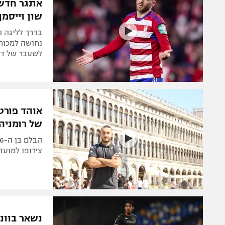
אתגר חדש 
שון וייסמן
בדרך לליגה ה
נחושה למכור 
לשעבר של דו
אוהד פורט
של רומניה
צירופו למועדו
נשאר בוונ