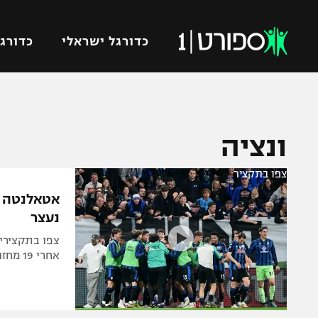
כדורגל ישראלי
כדורגל
VOD
כדורג
ונציה
רץ ברשת
ליגת ה
ליגה ל
תוצאות
צפו בתקציר
גביע הט
אטאלנטה ה
לוח שידורים
ליגיונר
נעצר
ברחבה
גביע ה
נבחרת 
אחרי 19 מחזורים. ונציה עלתה מעל הקו האדום עם 1:2 ביתי על פיורנטינה
"מעל הליגה" – פודקאסט
מכבי ח
"מחצית בשכונה" – פודקאסט
בית"ר י