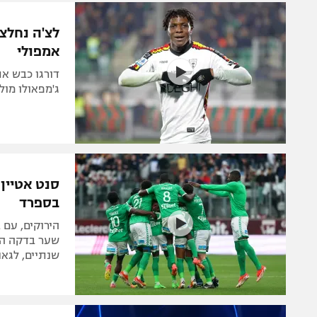
משתתפים וזוכים בפרסים
מכבי ת
הפועל 
תקנון משתתפים וזוכים בפרסים
הפועל 
אמפולי
תקנון עבור פעילות אלקטרה
הפועל 
תקנון עבור פעילות ספורט 1 – "מרלן"
מכבי נ
ג'מפאולו מול
טניס
בני יהו
גיימינג E-Sports
תנאי שימוש
סנט אטיין 
מדיניות פרטיות
בספרד
תקנון פעילות ספורט 1
הירוקים, עם 
רשיון להקרנה פומבית לבית עסק
שנתיים, לגאנ
הצטרפות לחבילת הערוצים
לוח דרושים – ג'ובנט
תגיות