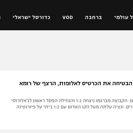
 עולמי
ברחבה
VOD
כדורסל ישראלי
ת
ל ישראלי
כדורגל עולמי
כדורסל ישראלי
על
ליגת האלופות
ליגת ווינר סל
אומית
ליגה אירופית
ליגה לאומית
וטו
ליגה אנגלית
כדורסל נשים
בטיחה את הכרטיס לאלופות, הרצף של רומא
ים
ליגה גרמנית
מכבי תל אביב
מדינה
ליגה ספרדית
הפועל חולון
צפו בתקצירים: הקבוצה מברגמו ניצחה 1:2 והנחילה הפסד ראשון לג'אלורוסי
ישראל
ליגה איטלקית
הפועל ירושלים
יפה
ליגה צרפתית
דני אבדיה
רושלים
ליגה הולנדית