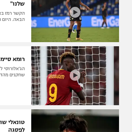
שלנו"
הקשר רמז באי
הבאה. היום ה
רומא סיימה רק ב-1:1 מול ונציה, 
שחקנים מהדקה ה-32. סלרניטנה ואמפ
לפסגה