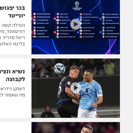
המגזין
בכר יפגוש
יונייטד
הגרלה קשה לכ
דורטמונד, מי
ריאל מדריד ת
בליגת האלופ
נשיא ונציה
לקבוצה
דאנקן נידראו
מה שאמור לא