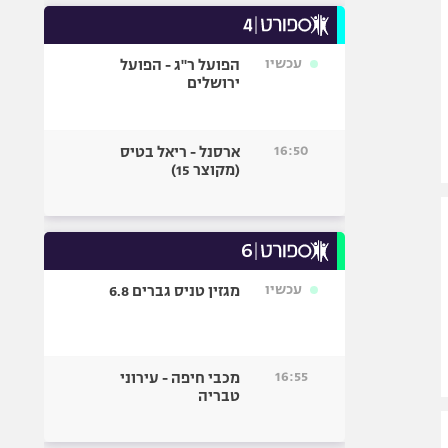
עכשיו
הפועל ר"ג - הפועל
ירושלים
16:50
ארסנל - ריאל בטיס
(מקוצר 15)
עכשיו
מגזין טניס גברים 6.8
16:55
מכבי חיפה - עירוני
טבריה