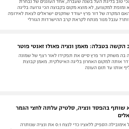
כי טוב בליגת העל בשנה שעברה, אחד העוגנים של נבחרת
 ומופת למקצוען, לא מוצא מקום בקבוצה הכי גרועה בליגה
אם המקרה של דור פרץ יעודד שחקנים ישראלים לצאת לאירופה
ותר? ענבל מנור מנתח לקראת קרב ההישרדות הגורלי
 הקשה בטבלה: מאמן ונציה פאולו זאנטי פוטר
 בה משחק דור פרץ סיים את תפקידו לאור רצף של שמונה
ר אותה למקום האחרון בליגה האיטלקית. מאמן קבוצת
יף אותו עד תום העונה
א שותף בהפסד ונציה, סלטיק עלתה לחצי הגמר
לים
צפו: פנדל של אימובילה הספיק ללאציו כדי לנצח 0:1 את ונציה שנותרה