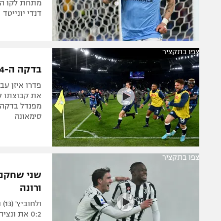
דנדי יונייטד
צפו בתקציר
בדקה ה-94: נאפולי ניצחה 1:2 את לאציו ועלתה לפסגה
סימאונה
צפו בתקציר
ורונה
0:2 את ונציה, אטאלנטה הפסידה לקליארי