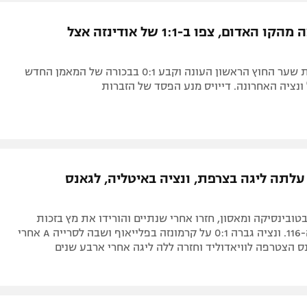
ל אביב
ליגה טורקית
תל אביב
ליגה סינית
לצ'ה נחלצה מהקו האדום, צפו ב-1:1 של אודינזה אצל
חיפה
ליגה ברזילאית
באר שבע
ליגות נוספות
דורגו כבש את שער החוץ הראשון העונה וקבע 0:1 בבכורה של המאמן החדש
תניה
 ונציה האחרונה. דייויס מנע הפסד של הזברות
דה
עלתה ליגה בצרפת, ונציה באיטליה, לגאנס
בטובינסיקה ומאסון, חזרו אחרי שנתיים והורידו את מץ בזכות
שער בדקה ה-116. ונציה גברה 0:1 על קרמונזה בפלייאוף ושבה לסרייה A אחרי
ס הצטרפה לוויאדוליד וחזרה ללה ליגה אחרי ארבע שנים