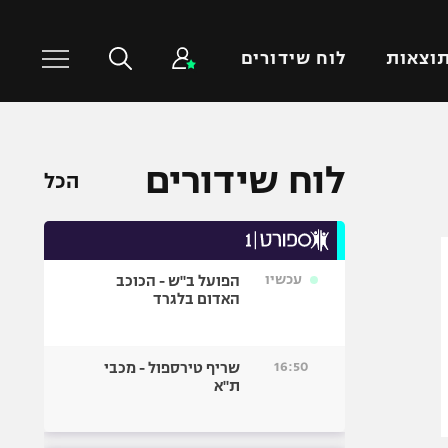
וצאות
לוח שידורים
כדורסל עולמי
ענפים נוספים
לוח שידורים
הכל
NBA
טניס
יורוליג
כדוריד
יורוקאפ
כדורעף
עכשיו
הפועל ב"ש - הכוכב
שחייה
האדום בלגרד
ג'ודו
אגרוף
16:50
שריף טירספול - מכבי
ת"א
ספורט אולימפי
UFC