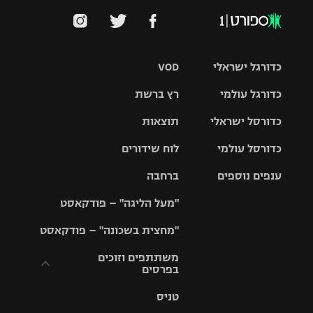
כדורגל ישראלי
VOD
כדורגל עולמי
רץ ברשת
ליגת העל
כדורסל ישראלי
תוצאות
ליגת
ליגה לאומית
האלופות
כדורסל עולמי
לוח שידורים
ליגת ווינר
סל
גביע הטוטו
ענפים נוספים
ברחבה
ליגה
NBA
אירופית
"מעל הליגה" – פודקאסט
ליגה לאומית
ליגיונרים
טניס
יורוליג
ליגה אנגלית
"מחצית בשכונה" – פודקאסט
כדורסל נשים
גביע המדינה
כדוריד
יורוקאפ
ליגה גרמנית
משתתפים וזוכים
בפרסים
מכבי תל
נבחרת
כדורעף
אביב
ישראל
ליגה
טניס
ספרדית
תקנון משתתפים