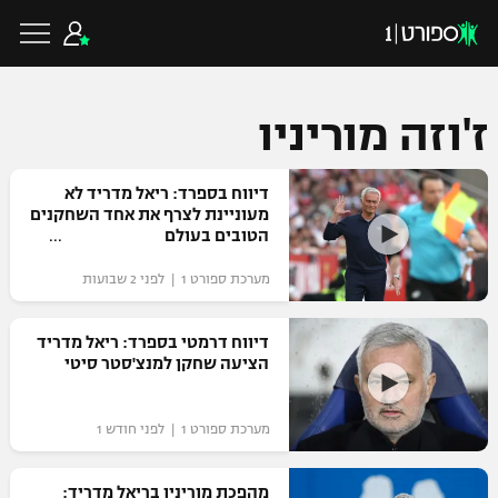
ז'וזה מוריניו
כדורגל ישראלי
דיווח בספרד: ריאל מדריד לא
מעוניינת לצרף את אחד השחקנים
הטובים בעולם
ליגת העל
כדורגל עולמי
מערכת ספורט 1 | לפני 2 שבועות
ליגה לאומית
ליגת האלופות
דיווח דרמטי בספרד: ריאל מדריד
כדורסל ישראלי
הציעה שחקן למנצ'סטר סיטי
גביע הטוטו
ליגה אירופית
ליגת ווינר סל
ליגיונרים
כדורסל עולמי
מערכת ספורט 1 | לפני חודש 1
ליגה אנגלית
ליגה לאומית
גביע המדינה
NBA
מהפכת מוריניו בריאל מדריד:
ליגה גרמנית
ענפים נוספים