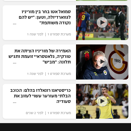
רשיון להקרנה פומבית לבית עסק
סמואל אטו בחר בין מוריניו
לגווארדיולה, וטען: "יש להם
הצטרפות לחבילת הערוצים
נקודה משותפת"
מערכת ספורט 1 | לפני שנה 1
לוח דרושים – ג'ובנט
תגיות
האמירה של מוריניו הציתה את
טורקיה, גלאטסראיי זועמת ותגיש
תלונה: "מביש"
המגזין
מערכת ספורט 1 | לפני שנה 1
כריסטיאנו רונאלדו בהלם: הכוכב
הבלתי מעורער עשוי לעזוב את
סעודיה
מערכת ספורט 1 | לפני 2 שנים