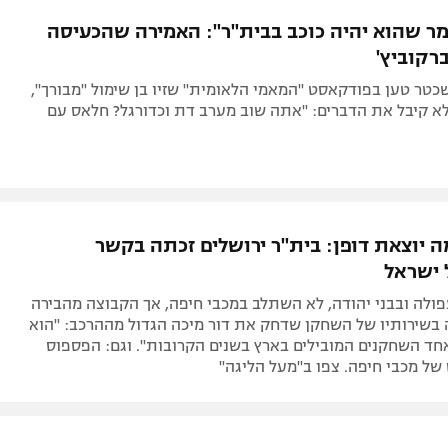
תל אביב
ליגה סינית
ר שהוא יהיה כוכב בבית"ר": האמירה שהכעיסה
חיפה
ליגה ברזילאית
רקוביץ'
באר שבע
ליגות נוספות
טר טען בפודקאסט "המאמי הלאומית" שזיו בן שימול "מבורך",
תניה
א קיבל את הדברים: "אתה שוב מערב דת וכדורגל? חלאס עם
דה
 יוצאת דופן: בית"ר ירושלים זכתה בקשר
 ישראל
ולה ובבני יהודה, לא השתלב במכבי חיפה, אך הקבוצה מהבירה
 בשירותיו של השחקן שדחק את דור מיכה הגדול מההרכב: "הוא
חד השחקנים המובילים בארץ בשנים הקרובות". וגם: הפספוס
ל מכבי חיפה. צפו ב"מעל הליגה"