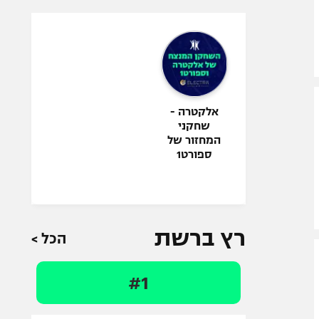
אלקטרה -
שחקני
המחזור של
ספורט1
רץ ברשת
הכל >
#1