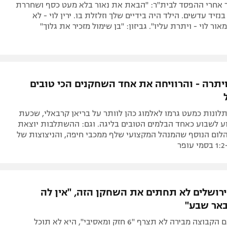
קר אחרי ההפסד לבית"ר: "הבאת את נאור בלא מעט כסף ושחררת
נזיד עדשים. הילד היה בידיים שלך וזלזלת בו. ירין לוי - לא
ור לוי - ויתרת עליו". גביזון: "בן שימול מזכיר את גלוך"
ויתרה - והרוויחה את אחד השחקנים הכי טובים
לונות כמעט גרמו לאלמוג כהן לוותר על בריאן קרבאלי, שכעת
 לשבוע כאחד הבלמים הטובים בליגה. וגם: ההשתלבות יוצאת
הלום הנוסף שהמנהל המקצועי שלף ממכבי חיפה, והניצוצות של
ר
ירושלים לא תחתים את השחקן הזה, "אין לה
באר שבע"
בניה טען שאם הקבוצה מבירה לא תצרף "6 חזק ומאסיבי", היא לא תוכל