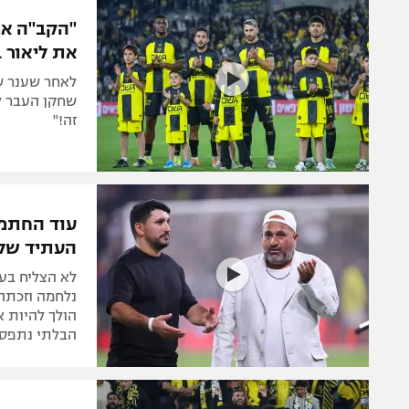
הפועל 
תקנון משתתפים וזוכים בפרסים
"הקב"ה אמ
הפועל 
את ליאור ב
תקנון עבור פעילות אלקטרה
הפועל 
תקנון עבור פעילות ספורט 1 – "מרלן"
לאחר שענר שכ
מכבי נ
שחקן העבר ל
טניס
זה!"
בני יהו
גיימינג E-Sports
תנאי שימוש
עוד החתמה
מדיניות פרטיות
העתיד של
תקנון פעילות ספורט 1
לא הצליח בעפ
רשיון להקרנה פומבית לבית עסק
נלחמה וזכתה
הולך להיות א
הצטרפות לחבילת הערוצים
הבלתי נתפס ש
לוח דרושים – ג'ובנט
תגיות
המגזין