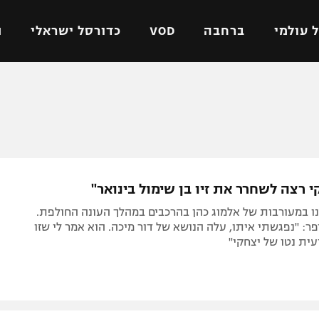
 עולמי
ברחבה
VOD
כדורסל ישראלי
ת
ל ישראלי
כדורגל עולמי
כדורסל ישראלי
על
ליגת האלופות
ליגת ווינר סל
אומית
ליגה אירופית
ליגה לאומית
וטו
ליגה אנגלית
כדורסל נשים
 רצה לשחרר את זיו בן שימול בינואר"
ים
ליגה גרמנית
מכבי תל אביב
ו במעורבות של אלמוג כהן בהרכבים במהלך העונה החולפת.
מדינה
ליגה ספרדית
הפועל חולון
יפר: "נפגשתי איתו, עלה הנושא של דור מיכה. הוא אמר לי שזו
ית נטו של יצחקי"
ישראל
ליגה איטלקית
הפועל ירושלים
יפה
ליגה צרפתית
דני אבדיה
רושלים
ליגה הולנדית
ל אביב
ליגה טורקית