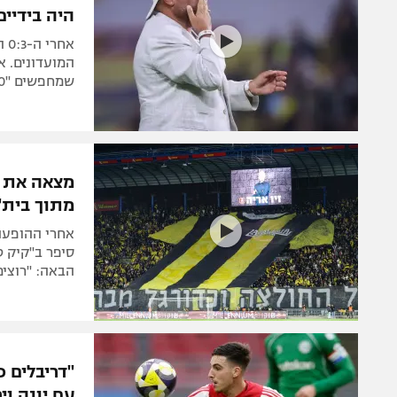
היה בידיים
אח
המועדונים. א
שמחפשים "10" בנרות: "ויתרו עליו ב-350 אלף ש"ח. הוא כוכב". צפו
מצאה את ה
מתוך בית"
סיפר ב"קיק ט
הבאה: "רוצים
"דריבלים 
עם יונה ויר