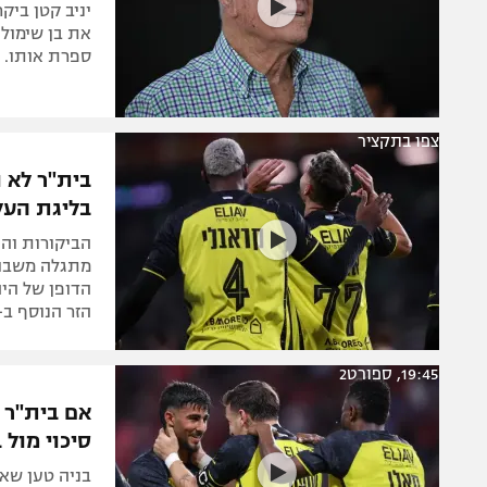
יניב קטן בי
את בן שימול ב
ספרת אותו. מא
צפו בתקציר
בית"ר לא 
בליגת העל
הביקורות והת
מתגלה משבוע
הדופן של הי
הזר הנוסף ב-1:2 בסמי עופ
19:45, ספורט2
אם בית"ר 
סיכוי מול 