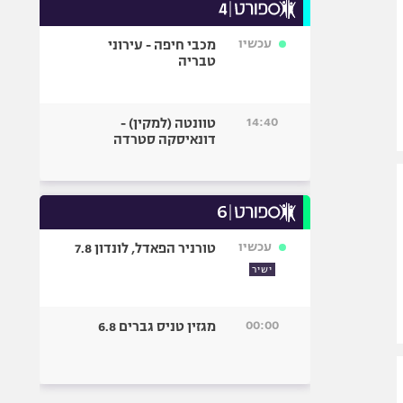
עכשיו
מכבי חיפה - עירוני
טבריה
14:40
טוונטה (למקין) -
דונאיסקה סטרדה
עכשיו
טורניר הפאדל, לונדון 7.8
ישיר
00:00
מגזין טניס גברים 6.8