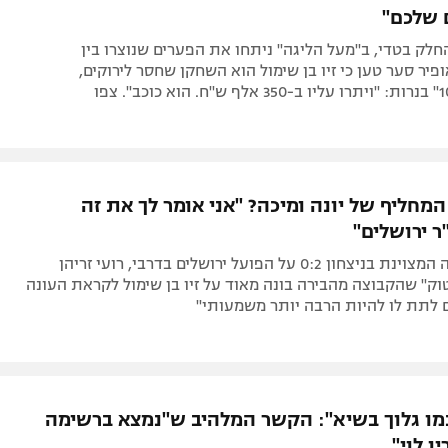
 שלכם"
רי ה-0:3 החלק בטדי, ב"מעל הליגה" ניתחו את הפערים שנוצרו בין
ופיר סער טען כי זיו בן שימול הוא השחקן שחסר לירוקים,
מחליף של יונה ומיכה? "אני אומר לך את זה
ר ירושלים"
אחרי ההופעה המצוינת בניצחון 0:2 על הפועל ירושלים בדרבי, רועי זריהן
וק" שהקבוצה מהבירה בונה מאוד על זיו בן שימול לקראת העונה
 לתת לו להיות הרבה יותר משמעותי"
כמו גלוך בשיא": הקשר המלהיב ש"נמצא ברשימה
ין לוי"