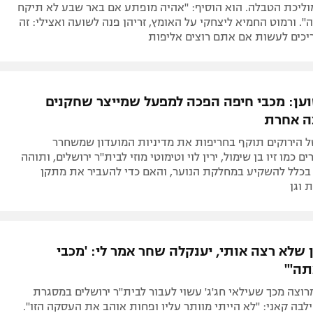
ליכת הטבלה. הוא הוסיף: "אהיה מופתע אם באר שבע לא תיקח
". ורמוט החמיא ליצחקי על האומץ, זריהן פנה לשועה ואצילי: זה
כים לעשות אם אתם רוצים אליפות
טוען: מכבי חיפה הפכה למפעל שמייצר שחקנים
ה אחרת
ל הירוקים תוקף בחריפות את מדיניות המועדון שמשחרר
ם כמו זיו בן שימול, ירין לוי וטימוטי מוזי לבית"ר ירושלים, ותוהה
 בכלל להשקיע במחלקת הנוער, והאם כדי להעביר את מתקן
 וגן
 שלא רצה אותי, יענקלה שחר אמר לי: 'מכבי
תה'"
מרוצה מכך שעילאי חג'ג' עשוי לעבור לבית"ר ירושלים במסגרת
לבה קאני: "לא הייתי מוותר עליו ופחות אוהב את העסקה הזו".