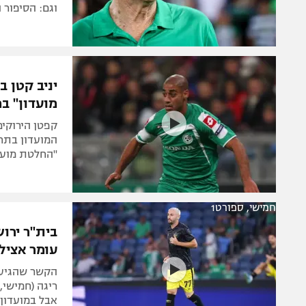
וגם: הסיפור 
יניב קטן 
מועדון" ב
המועדון בתחי
"החלטת מועדו
חמישי, ספורט1
בית"ר ירו
עומר אצילי
הקשר שהגיע 
אבל במועדון