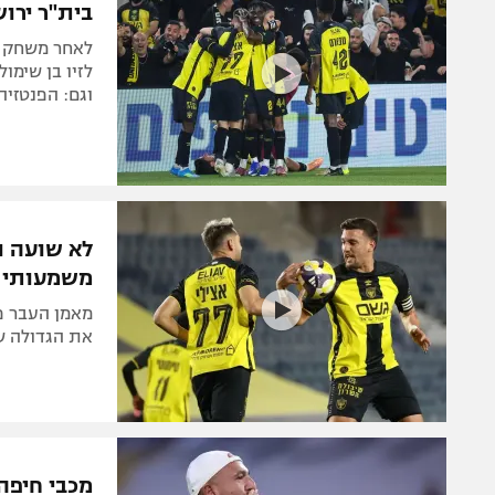
בית"ר ירוש
לאחר משחק מ
לזיו בן שימול
וגם: הפנטזיה
לא שועה ול
משמעותי ש
מאמן העבר פנה
את הגדולה של ברק
מכבי חיפה 