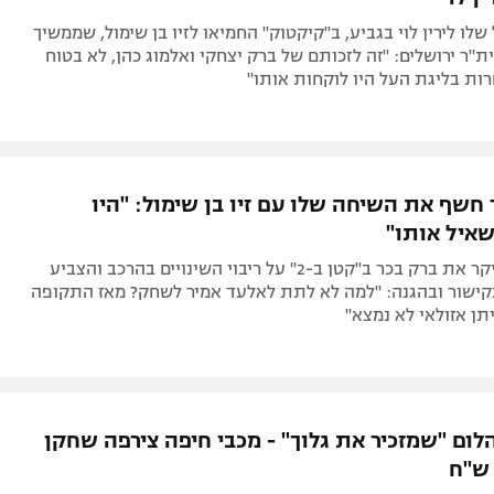
שלו לירין לוי בגביע, ב"קיקטוק" החמיאו לזיו בן שימול, שממשיך
ר ירושלים: "זה לזכותם של ברק יצחקי ואלמוג כהן, לא בטוח
ות בליגת העל היו לוקחות אותו"
חשף את השיחה שלו עם זיו בן שימול: "היו
שאיל אותו"
ראובן עטר ביקר את ברק בכר ב"קטן ב-2" על ריבוי השינויים בהרכב והצביע
קישור ובהגנה: "למה לא לתת לאלעד אמיר לשחק? מאז התקופה
תן אזולאי לא נמצא"
לום "שמזכיר את גלוך" - מכבי חיפה צירפה שחקן