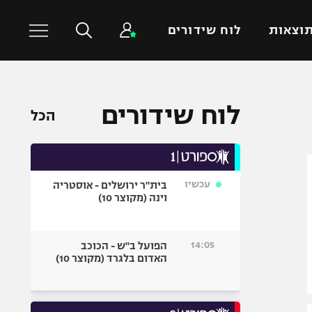
וצאות
לוח שידורים
כדורסל עולמי
ענפים נוספים
לוח שידורים
הכל
NBA
טניס
יורוליג
כדוריד
יורוקאפ
כדורעף
עכשיו
בית"ר ירושלים - אוסטריה
שחייה
וינה (מקוצר 10)
ג'ודו
אגרוף
14:05
הפועל ב"ש - הכוכב
האדום בלגרד (מקוצר 10)
ספורט אולימפי
UFC
היאבקות WWE