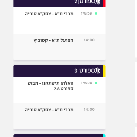
אופניים
עכשיו
מכבי ת"א - צסק"א סופיה
ספורט מוטורי
כדורמים
פוטבול אמריקאי NFL
14:00
הפועל ת"א - קטוביץ
בייסבול MLB
ספורט אתגרי
ואקסטרים
אומנויות לחימה
גיימינג E-Sports
עכשיו
וואלה! תיקתקנו - מבזק
ספורט 7.8
14:00
מכבי ת"א - צסק"א סופיה