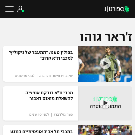
ז'ראר גוהו
כדורגל ישראלי
בפולין טענו: "המעבר של ניקוליץ'
למכבי ת"א קרוב"
ליגת העל
כדורגל עולמי
יעקב זיו ואשר גולדברג | לפני 10 שנים
ליגה לאומית
ליגת האלופות
מכבי ת"א בודקת אופציה
כדורסל ישראלי
להשאלת מואנס דאבור
גביע הטוטו
ליגה אירופית
ליגת ווינר סל
ליגיונרים
כדורסל עולמי
אשר גולדברג | לפני 10 שנים
ליגה אנגלית
ליגה לאומית
גביע המדינה
במכבי תל אביב אופטימיים בנוגע
NBA
ליגה גרמנית
ענפים נוספים