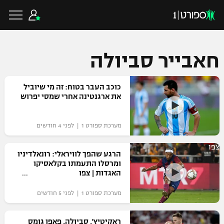
חאבייר סביולה
כדורגל ישראלי
כוכב העבר בטוח: זה מי שיוביל
את ארגנטינה אחרי שמסי יפרוש
ליגת העל
כדורגל עולמי
מערכת ספורט 1 | לפני 4 חודשים
ליגה לאומית
צפו
ליגת האלופות
הרגע שהפך לוויראלי: רונאלדיניו
כדורסל ישראלי
ומרסלו התעמתו בקלאסיקו
גביע הטוטו
האגדות | צפו
ליגה אירופית
ליגת ווינר סל
ליגיונרים
כדורסל עולמי
מערכת ספורט 1 | לפני 5 חודשים
ליגה אנגלית
ליגה לאומית
גביע המדינה
NBA
ראקיטיץ', סביולה, פאפו גומס
ליגה גרמנית
ענפים נוספים