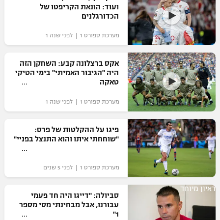
ועוד: הונאת הקריפטו של
כדורסל נשים
נבחרת ישראל
הכדורגלנים
יורוליג
ליגה ספרדית
טניס
VOD
מכבי תל אביב
מכבי חיפה
מערכת ספורט 1 | לפני שנה 1
יורוקאפ
ליגה איטלקית
כדוריד
הפועל חולון
בית"ר ירושלים
אקס ברצלונה קבע: השחקן הזה
רץ ברשת
ליגה צרפתית
היה "הגיבור האמיתי" בימי הטיקי
כדורעף
הפועל ירושלים
טאקה
מכבי תל אביב
ליגה הולנדית
שחייה
תוצאות
מערכת ספורט 1 | לפני שנה 1
דני אבדיה
הפועל תל אביב
ליגה טורקית
ג'ודו
פיגו על ההקלטות של פרס:
הפועל חיפה
לוח שידורים
"שוחחתי איתו והוא התנצל בפניי"
ליגה סינית
אגרוף
הפועל באר שבע
ליגה ברזילאית
ברחבה
מערכת ספורט 1 | לפני 5 שנים
ספורט אולימפי
מכבי נתניה
ליגות נוספות
ראיון מיוחד
UFC
סביולה: "דייגו היה חד פעמי
"מעל הליגה" – פודקאסט
בני יהודה
עבורנו, אבל מבחינתי מסי מספר
1"
היאבקות WWE