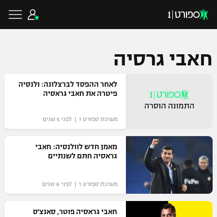
חאבי גרסיה
כדורגל ישראלי
לאחר ההפסד לברצלונה: ולנסיה
פיטרה את חאבי גראסיה
ליגת העל
כדורגל עולמי
מערכת ספורט 1 | לפני 5 שנים
ליגה לאומית
ליגת האלופות
מאמן חדש לוולנסיה: חאבי
כדורסל ישראלי
גראסיה חתם לשנתיים
גביע הטוטו
ליגה אירופית
ליגת ווינר סל
ליגיונרים
כדורסל עולמי
מערכת ספורט 1 | לפני 6 שנים
ליגה אנגלית
ליגה לאומית
גביע המדינה
חאבי גראסיה פוטר, סאנצ'ס
NBA
ליגה גרמנית
ענפים נוספים