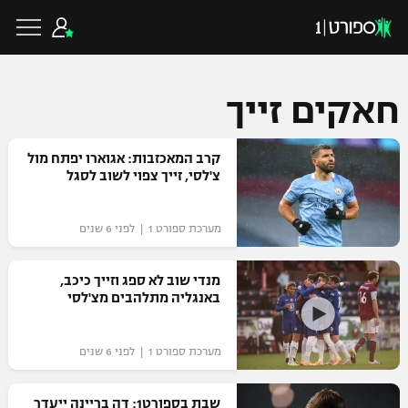
חאקים זייך
כדורגל ישראלי
קרב המאכזבות: אגוארו יפתח מול
צ'לסי, זייך צפוי לשוב לסגל
ליגת העל
כדורגל עולמי
מערכת ספורט 1 | לפני 6 שנים
ליגה לאומית
ליגת האלופות
מנדי שוב לא ספג וזייך כיכב,
כדורסל ישראלי
באנגליה מתלהבים מצ'לסי
גביע הטוטו
ליגה אירופית
ליגת ווינר סל
ליגיונרים
כדורסל עולמי
מערכת ספורט 1 | לפני 6 שנים
ליגה אנגלית
ליגה לאומית
גביע המדינה
NBA
שבת בספורט1: דה בריינה ייעדר
ליגה גרמנית
ענפים נוספים