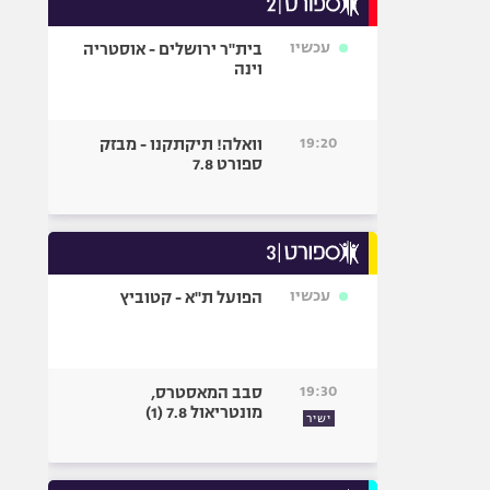
אופניים
עכשיו
בית"ר ירושלים - אוסטריה
ספורט מוטורי
וינה
כדורמים
פוטבול אמריקאי NFL
19:20
וואלה! תיקתקנו - מבזק
בייסבול MLB
ספורט 7.8
ספורט אתגרי
ואקסטרים
אומנויות לחימה
גיימינג E-Sports
עכשיו
הפועל ת"א - קטוביץ
19:30
סבב המאסטרס,
מונטריאול 7.8 (1)
ישיר