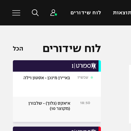
וצאות
לוח שידורים
כדורסל עולמי
ענפים נוספים
לוח שידורים
הכל
NBA
טניס
יורוליג
כדוריד
יורוקאפ
כדורעף
עכשיו
באיירן מינכן - אסטון וילה
שחייה
ג'ודו
אגרוף
18:50
איאקס (גלוך) - שלבורן
(מקוצר 10)
ספורט אולימפי
UFC
היאבקות WWE