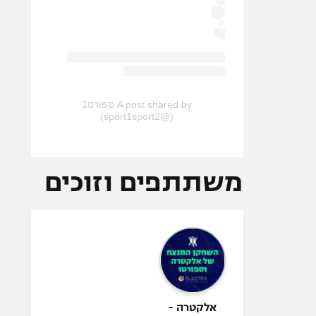
A post shared by ספורט1
(@sport1sport2)
משתתפים וזוכים
אלקטרה -