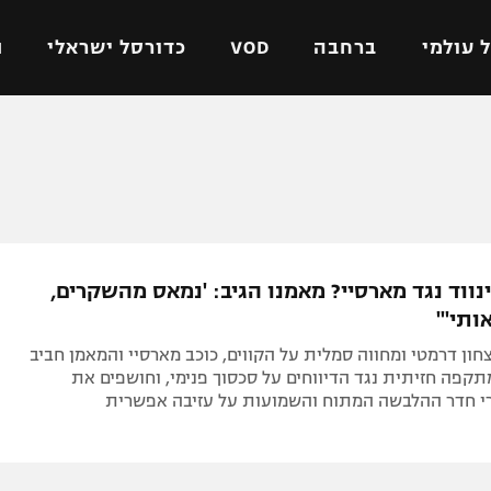
 עולמי
ברחבה
VOD
כדורסל ישראלי
ת
ל ישראלי
כדורגל עולמי
כדורסל ישראלי
על
ליגת האלופות
ליגת ווינר סל
אומית
ליגה אירופית
ליגה לאומית
וטו
ליגה אנגלית
כדורסל נשים
ינווד נגד מארסיי? מאמנו הגיב: 'נמאס מהשקרים,
ים
ליגה גרמנית
מכבי תל אביב
ותי'"
מדינה
ליגה ספרדית
הפועל חולון
חון דרמטי ומחווה סמלית על הקווים, כוכב מארסיי והמאמן חביב
ישראל
ליגה איטלקית
הפועל ירושלים
מתקפה חזיתית נגד הדיווחים על סכסוך פנימי, וחושפים את
 חדר ההלבשה המתוח והשמועות על עזיבה אפשרית
יפה
ליגה צרפתית
דני אבדיה
רושלים
ליגה הולנדית
ל אביב
ליגה טורקית