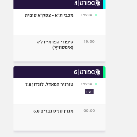
עכשיו
מכבי ת"א - צסק"א סופיה
19:00
סיפורי הפרמיירליג
(איפסוויץ')
עכשיו
טורניר הפאדל, לונדון 7.8
ישיר
00:00
מגזין טניס גברים 6.8