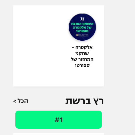
אלקטרה -
שחקני
המחזור של
ספורט1
רץ ברשת
הכל >
#1