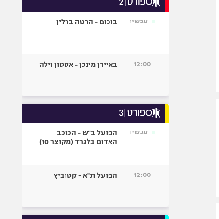
אופניים
עכשיו
בוכום - הרטה ברלין
ספורט מוטורי
כדורמים
פוטבול אמריקאי NFL
12:00
באיירן מינכן - אסטון וילה
בייסבול MLB
ספורט אתגרי
ואקסטרים
אומנויות לחימה
גיימינג E-Sports
עכשיו
הפועל ב"ש - הכוכב
האדום בלגרד (מקוצר 10)
12:00
הפועל ת"א - קטוביץ