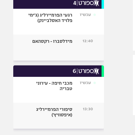
עכשיו
רגעי הפרמיירליג (ג'ימי
פלויד האסלביינק)
12:40
מידלסברו - רקסהאם
עכשיו
מכבי חיפה - עירוני
טבריה
13:30
סיפורי הפרמיירליג
(איפסוויץ')