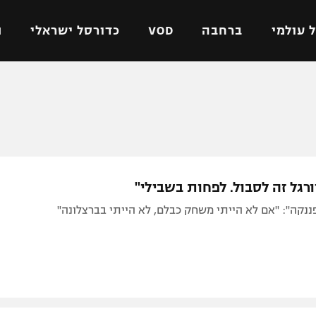
 עולמי
ברחבה
VOD
כדורסל ישראלי
ת
ל ישראלי
כדורגל עולמי
כדורסל ישראלי
על
ליגת האלופות
ליגת ווינר סל
אומית
ליגה אירופית
ליגה לאומית
וטו
ליגה אנגלית
כדורסל נשים
רגל זה לסבול. לפחות בשבילי"
ים
ליגה גרמנית
מכבי תל אביב
ננקה": "אם לא הייתי משחק כבלם, לא הייתי בברצלונה"
מדינה
ליגה ספרדית
הפועל חולון
ישראל
ליגה איטלקית
הפועל ירושלים
יפה
ליגה צרפתית
דני אבדיה
רושלים
ליגה הולנדית
ל אביב
ליגה טורקית