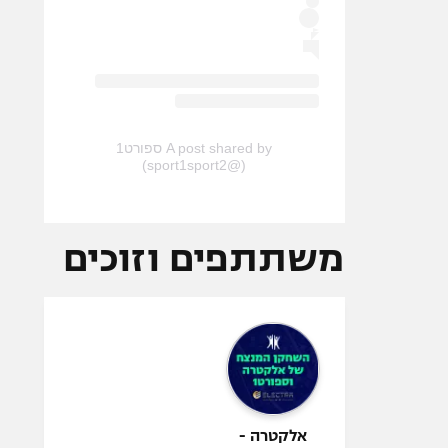
A post shared by ספורט1
(@sport1sport2)
משתתפים וזוכים
אלקטרה -