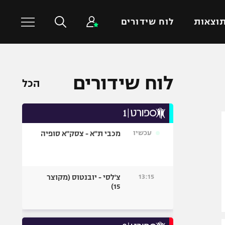
וצאות
לוח שידורים
כדורסל עולמי
ענפים נוספים
לוח שידורים
הכל
NBA
טניס
יורוליג
כדוריד
יורוקאפ
כדורעף
עכשיו
מכבי ת"א - צסק"א סופיה
שחייה
ג'ודו
אגרוף
13:15
צ'לסי - יובנטוס (מקוצר
15)
ספורט אולימפי
UFC
היאבקות WWE