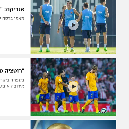
הפועל 
תקנון משתתפים וזוכים בפרסים
אנריקה: "
הפועל 
תקנון עבור פעילות אלקטרה
מאמן ברסה לקראת בילבאו (
הפועל 
תקנון עבור פעילות ספורט 1 – "מרלן"
מכבי נ
טניס
בני יהו
גיימינג E-Sports
תנאי שימוש
"רוטציה ט
מדיניות פרטיות
תקנון פעילות ספורט 1
אירופה אופט
רשיון להקרנה פומבית לבית עסק
הצטרפות לחבילת הערוצים
לוח דרושים – ג'ובנט
תגיות
המגזין