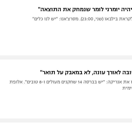
תל אביב
ליגה סינית
יהיה יומרני לומר שנמחק את התוצאה"
חיפה
ליגה ברזילאית
שני, 23:00). מסרצ'אנו: "יש לנו כלים"
באר שבע
ליגות נוספות
תניה
דה
ובה לאורך עונה, לא במאבק על תואר"
בספרד ביקרו את אנריקה: "יש בברסה 14 שחקנים מעולים ו-8 טובים". אלופת
ימית