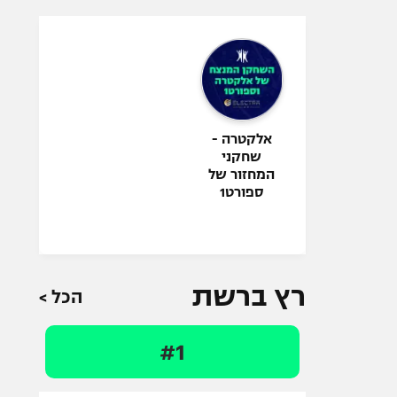
אלקטרה -
שחקני
המחזור של
ספורט1
רץ ברשת
הכל >
#1