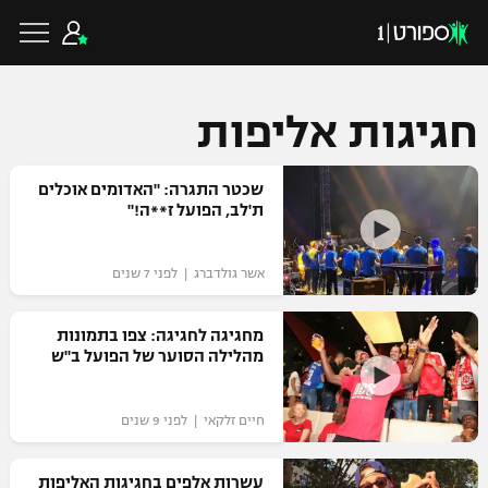
חגיגות אליפות
כדורגל ישראלי
שכטר התגרה: "האדומים אוכלים
ת'לב, הפועל ז**ה!"
ליגת העל
כדורגל עולמי
אשר גולדברג | לפני 7 שנים
ליגה לאומית
ליגת האלופות
מחגיגה לחגיגה: צפו בתמונות
כדורסל ישראלי
מהלילה הסוער של הפועל ב"ש
גביע הטוטו
ליגה אירופית
ליגת ווינר סל
ליגיונרים
כדורסל עולמי
חיים זלקאי | לפני 9 שנים
ליגה אנגלית
ליגה לאומית
גביע המדינה
NBA
עשרות אלפים בחגיגות האליפות
ליגה גרמנית
ענפים נוספים