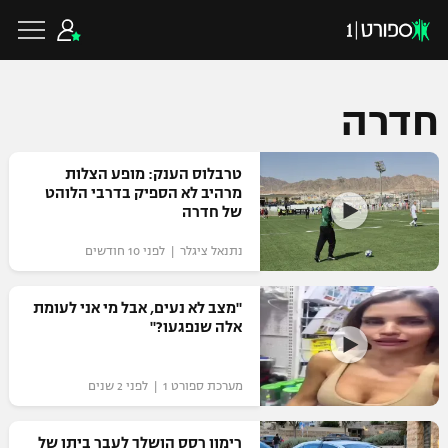
חדרה
כדורגל ישראלי
טרבלוס הענק: מופע הצלות
מרהיב לא הספיק בדרבי הלוהט
של חדרה
ליגת העל
כדורגל עולמי
נתנאל ציגלר | לפני 10 חודשים
ליגה לאומית
ליגת האלופות
"מצב לא נעים, אבל מי אני לעומת
כדורסל ישראלי
אלה שנפגעו?"
גביע הטוטו
ליגה אירופית
ליגת ווינר סל
ליגיונרים
כדורסל עולמי
מערכת ספורט 1 | לפני 2 שנים
ליגה אנגלית
ליגה לאומית
גביע המדינה
NBA
רימון רסס הושלך לעבר ביתו של
ליגה גרמנית
ענפים נוספים