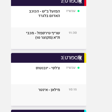
אופניים
עכשיו
הפועל ב"ש - הכוכב
ספורט מוטורי
האדום בלגרד
כדורמים
פוטבול אמריקאי NFL
11:30
שריף טירספול - מכבי
בייסבול MLB
ת"א (מקוצר 10)
ספורט אתגרי
ואקסטרים
אומנויות לחימה
גיימינג E-Sports
עכשיו
צ'לסי - יובנטוס
10:15
מילאן - אינטר