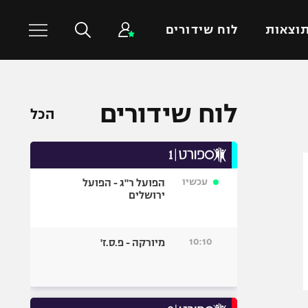
וצאות
לוח שידורים
כדורסל עולמי
ענפים נוספים
לוח שידורים
הכל
NBA
טניס
יורוליג
כדוריד
יורוקאפ
כדורעף
עכשיו
הפועל ר"ג - הפועל
שחייה
ירושלים
ג'ודו
אגרוף
10:10
מיורקה - פ.ס.ז'
ספורט אולימפי
UFC
היאבקות WWE