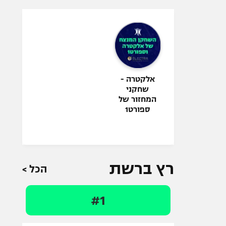
אלקטרה -
שחקני
המחזור של
ספורט1
רץ ברשת
הכל >
#1