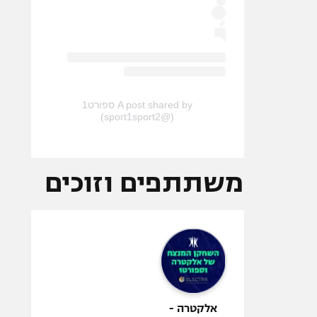
A post shared by ספורט1
(@sport1sport2)
משתתפים וזוכים
אלקטרה -