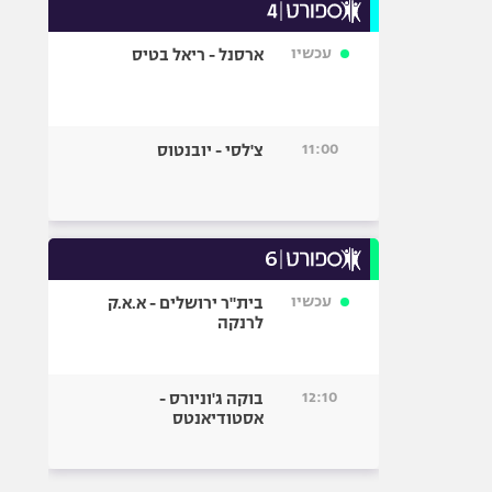
עכשיו
ארסנל - ריאל בטיס
11:00
צ'לסי - יובנטוס
עכשיו
בית"ר ירושלים - א.א.ק
לרנקה
12:10
בוקה ג'וניורס -
אסטודיאנטס