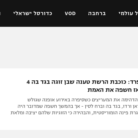
 עולמי
ברחבה
VOD
כדורסל ישראלי
ת
ל ישראלי
כדורגל עולמי
כדורסל ישראלי
על
ליגת האלופות
ליגת ווינר סל
אומית
ליגה אירופית
ליגה לאומית
וטו
ליגה אנגלית
כדורסל נשים
סערה בספרד: כוכבת הרשת טענה שבן זוגה בגד בה 4
ים
ליגה גרמנית
מכבי תל אביב
אז חשפה את האמת
מדינה
ליגה ספרדית
הפועל חולון
הדהימה את המעריצים כשסיפרה באירוע אופנה שגולש
ישראל
ליגה איטלקית
הפועל ירושלים
אן ורדו, בגד בה וברח לסין - אך בהמשך חשפה שמדובר היה
ת פינה הומוריסטית, והבהירה כי הזוגיות שלהם יציבה ומלאת
יפה
ליגה צרפתית
דני אבדיה
רושלים
ליגה הולנדית
ל אביב
ליגה טורקית